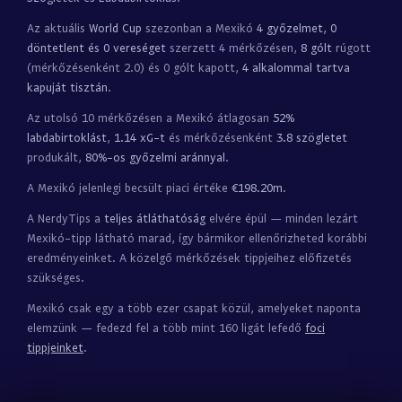
Az aktuális
World Cup
szezonban a Mexikó
4 győzelmet, 0
döntetlent és 0 vereséget
szerzett 4 mérkőzésen,
8 gólt
rúgott
(mérkőzésenként 2.0) és 0 gólt kapott,
4 alkalommal tartva
kapuját tisztán
.
Az utolsó 10 mérkőzésen a Mexikó átlagosan
52%
labdabirtoklást
,
1.14 xG-t
és mérkőzésenként
3.8 szögletet
produkált,
80%-os győzelmi aránnyal
.
A Mexikó jelenlegi becsült piaci értéke
€198.20m
.
A NerdyTips a
teljes átláthatóság
elvére épül — minden lezárt
Mexikó-tipp látható marad, így bármikor ellenőrizheted korábbi
eredményeinket. A közelgő mérkőzések tippjeihez előfizetés
szükséges.
Mexikó csak egy a több ezer csapat közül, amelyeket naponta
elemzünk — fedezd fel a több mint 160 ligát lefedő
foci
tippjeinket
.