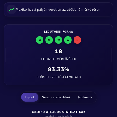
Mexikó hazai pályán veretlen az utóbbi 9 mérkőzésen
LEGUTÓBBI FORMA
W
W
W
W
L
18
ELEMZETT MÉRKŐZÉSEK
83.33%
ELŐREJELEZHETŐSÉGI MUTATÓ
Tippek
Szezon statisztikák
Játékosok
MEXIKÓ ÁTLAGOS STATISZTIKÁK
Utolsó 10 mérkőzés