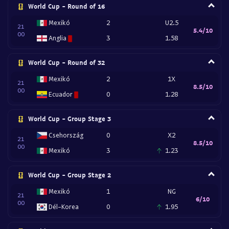
World Cup - Round of 16
Mexikó
2
U2.5
21
5.4/10
00
Anglia
3
1.58
World Cup - Round of 32
Mexikó
2
1X
21
8.5/10
00
Ecuador
0
1.28
World Cup - Group Stage 3
Csehország
0
X2
21
8.5/10
00
Mexikó
3
1.23
World Cup - Group Stage 2
Mexikó
1
NG
21
6/10
00
Dél-Korea
0
1.95