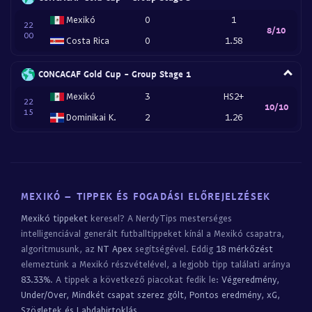
Mexikó
0
1
22
8/10
00
Costa Rica
0
1.58
CONCACAF Gold Cup - Group Stage 1
Mexikó
3
HS2+
22
10/10
15
Dominikai K.
2
1.26
MEXIKÓ – TIPPEK ÉS FOGADÁSI ELŐREJELZÉSEK
Mexikó tippeket
keresel? A NerdyTips mesterséges
intelligenciával generált futballtippeket kínál a Mexikó csapatra,
algoritmusunk, az
NT Apex
segítségével. Eddig
18 mérkőzést
elemeztünk a Mexikó részvételével, a legjobb tipp találati aránya
83.33%
. A tippek a következő piacokat fedik le:
Végeredmény,
Under/Over, Mindkét csapat szerez gólt, Pontos eredmény, xG,
Szögletek és Labdabirtoklás
.