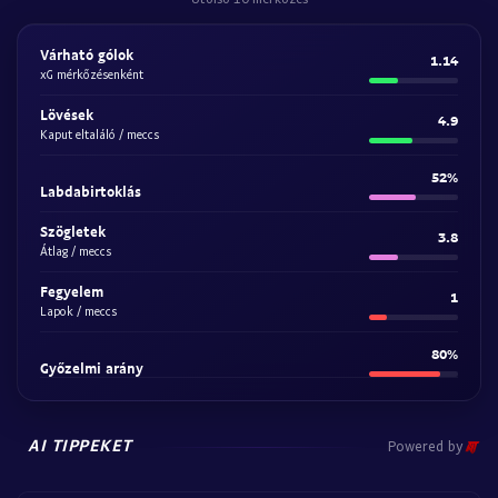
Várható gólok
1.14
xG mérkőzésenként
Lövések
4.9
Kaput eltaláló / meccs
52%
Labdabirtoklás
Szögletek
3.8
Átlag / meccs
Fegyelem
1
Lapok / meccs
80%
Győzelmi arány
AI TIPPEKET
Powered by