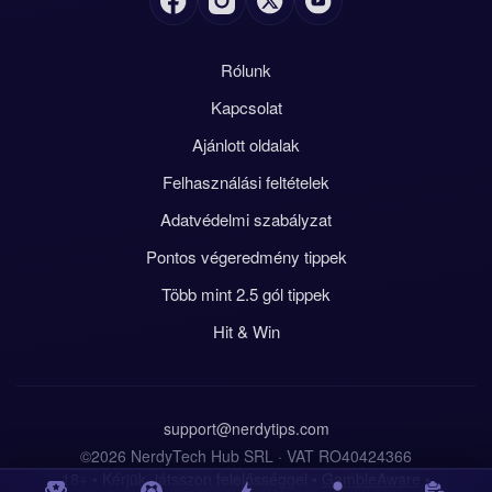
Rólunk
Kapcsolat
Ajánlott oldalak
Felhasználási feltételek
Adatvédelmi szabályzat
Pontos végeredmény tippek
Több mint 2.5 gól tippek
Hit & Win
support@nerdytips.com
©2026 NerdyTech Hub SRL · VAT RO40424366
18+ • Kérjük, játsszon felelősséggel •
GambleAware
•