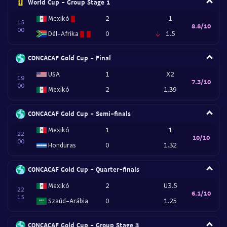
World Cup - Group Stage 1
Mexikó
2
1
15
8.8/10
00
Dél-Afrika
0
1.5
CONCACAF Gold Cup - Final
USA
1
X2
19
7.3/10
00
Mexikó
2
1.39
CONCACAF Gold Cup - Semi-finals
Mexikó
1
1
22
10/10
00
Honduras
0
1.32
CONCACAF Gold Cup - Quarter-finals
Mexikó
2
U3.5
22
6.1/10
15
Szaúd-Arábia
0
1.25
CONCACAF Gold Cup - Group Stage 3