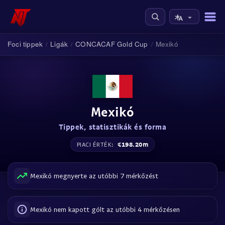
Foci tippek
Ligák
CONCACAF Gold Cup
Mexikó
/
/
/
Mexikó
Tippek, statisztikák és forma
€198.20m
PIACI ÉRTÉK:
Mexikó megnyerte az utóbbi 7 mérkőzést
Mexikó nem kapott gólt az utóbbi 4 mérkőzésen