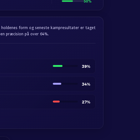
50%
ta, holdenes form og seneste kampresultater er taget
 en præcision på over 64%.
39%
34%
27%