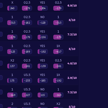
X
O2.5
YES
O2.5
6.9/10
240
-179
-204
-179
1
O2.5
NO
1
5/10
-313
-182
-120
-313
1
O2.5
YES
1
7.3/10
-179
-179
-156
-179
1
O2.5
YES
1X
5/10
-125
-189
-192
-417
X2
O2.5
YES
O2.5
4.8/10
137
-161
-139
-161
1
U3.5
YES
1X
2.9/10
175
-233
-185
-192
1
U3.5
NO
1
7.3/10
-149
-227
115
-149
2
U3.5
NO
X2
5/10