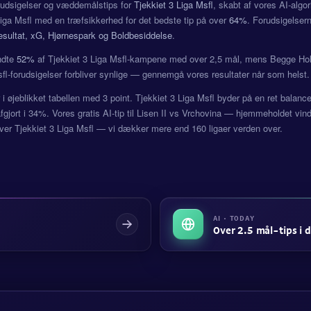
rudsigelser og væddemålstips for
Tjekkiet 3 Liga Msfl
, skabt af vores AI-algo
Liga Msfl med en træfsikkerhed for det bedste tip på over
64%
. Forudsigelse
esultat, xG, Hjørnespark og Boldbesiddelse
.
ndte
52%
af Tjekkiet 3 Liga Msfl-kampene med over 2,5 mål, mens Begge Hol
sfl-forudsigelser forbliver synlige — gennemgå vores resultater når som helst.
r i øjeblikket tabellen med 3 point. Tjekkiet 3 Liga Msfl byder på en ret bal
jort i 34%. Vores gratis AI-tip til Lisen II vs Vrchovina — hjemmeholdet vind
ver Tjekkiet 3 Liga Msfl — vi dækker mere end 160 ligaer verden over.
AI · TODAY
Over 2.5 mål-tips i 