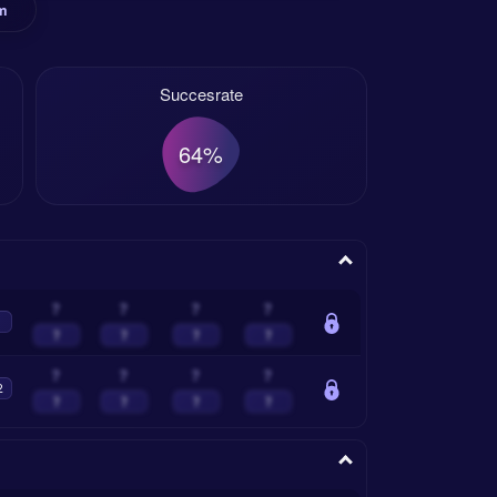
rm
Succesrate
64%
?
?
?
?
?
?
?
?
?
?
?
?
2
?
?
?
?