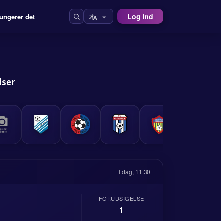
Log ind
ungerer det
lser
I dag, 11:30
FORUDSIGELSE
1