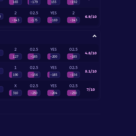
165
-179
155
-192
2
O2.5
YES
2
6.9/10
3
-143
-175
-169
-143
2
O2.5
YES
O2.5
4.8/10
127
-185
-200
-185
1
O2.5
YES
O2.5
5.1/10
190
-156
-185
-156
X
O2.5
YES
O2.5
7/10
310
-250
-204
-250