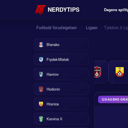
NERDYTIPS
Dagens spilti
Fodbold forudsigelser
Ligaer
Tjekkiet 3 Li
/
/
Blansko
Frydek-Mistek
Havirov
Hodonin
DAGENS GRATI
Hranice
Karvina II