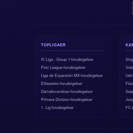
TOPLIGAER
KA
III Liga - Group 1-forudsigelser
Sing
First League-forudsigelser
Vie
Liga de Expansión MX-forudsigelser
Usti
Eliteserien-forudsigelser
Flam
Damallsvenskan-forudsigelser
Saa
Primera Division-forudsigelser
Jon
1. Lig-forudsigelser
FC 