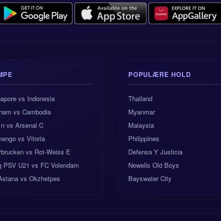
MPE
POPULÆRE HOLD
apore vs Indonesia
Thailand
tnam vs Cambodia
Myanmar
 n vs Arsenal C
Malaysia
engo vs Vitoria
Philippines
rbrucken vs Rot-Weiss E
Defensa Y Justicia
g PSV U21 vs FC Volendam
Newells Old Boys
Astana vs Okzhetpes
Bayswater City