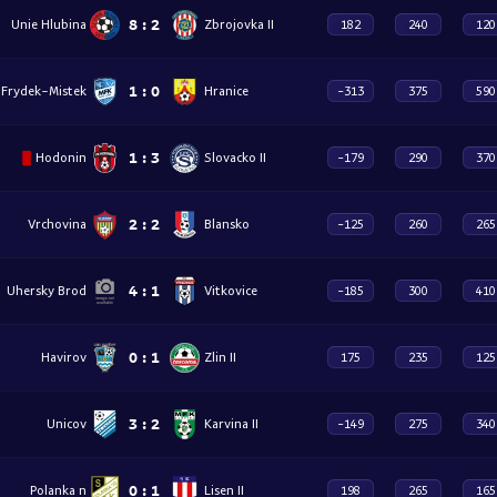
8
:
2
Unie Hlubina
Zbrojovka II
182
240
120
1
:
0
Frydek-Mistek
Hranice
-313
375
590
1
:
3
Hodonin
Slovacko II
-179
290
370
2
:
2
Vrchovina
Blansko
-125
260
265
4
:
1
Uhersky Brod
Vitkovice
-185
300
410
0
:
1
Havirov
Zlin II
175
235
125
3
:
2
Unicov
Karvina II
-149
275
340
0
:
1
Polanka n
Lisen II
198
265
165