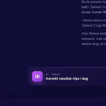
Se de seneste fo
hold
i Tjekkiet 3 
Scorer, Korrekt R
I denne sæson e
Tjekkiet 3 Liga M
Unie Hlubina føre
kampene, med uafg
rækker langt ud o
AI · TODAY
Korrekt resultat-tips i dag