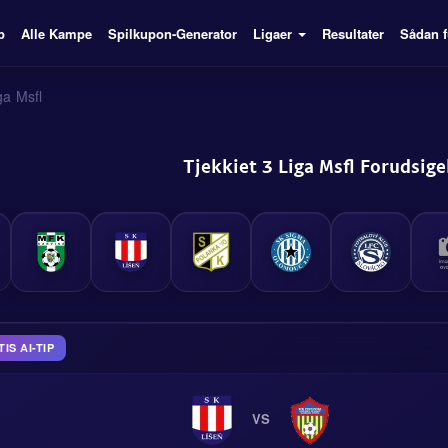
p
Alle Kampe
Spilkupon-Generator
Ligaer
Resultater
Sådan f
ga Msfl
Tjekkiet 3 Liga Msfl Forudsige
S AI-TIP
VS