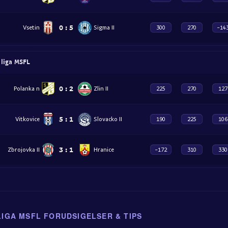
0
:
5
Vsetin
Sigma II
300
270
-14
 liga MSFL
0
:
2
Polanka n
Zlin II
225
270
127
5
:
1
Vitkovice
Slovacko II
190
225
106
3
:
1
Zbrojovka II
Hranice
-172
310
330
LIGA MSFL FORUDSIGELSER & TIPS