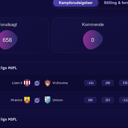
Kampforudsigelser
Stilling & fo
Forudsagt
Kommende
658
0
 liga MSFL
Lisen II
Vrchovina
-161
290
335
Hranice
Unicov
260
255
-12
 liga MSFL