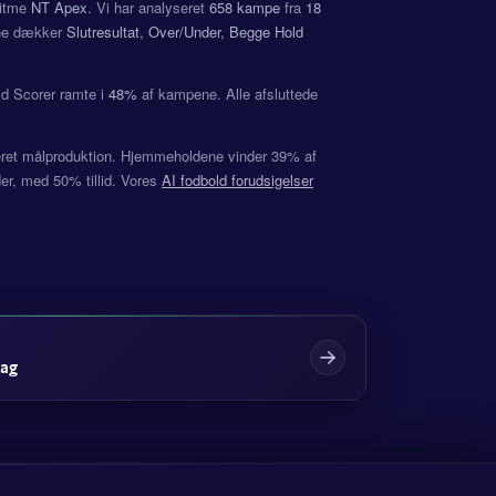
ritme
NT Apex
. Vi har analyseret
658 kampe
fra
18
rne dækker
Slutresultat, Over/Under, Begge Hold
d Scorer ramte i
48%
af kampene. Alle afsluttede
anceret målproduktion. Hjemmeholdene vinder 39% af
er, med 50% tillid. Vores
AI fodbold forudsigelser
dag