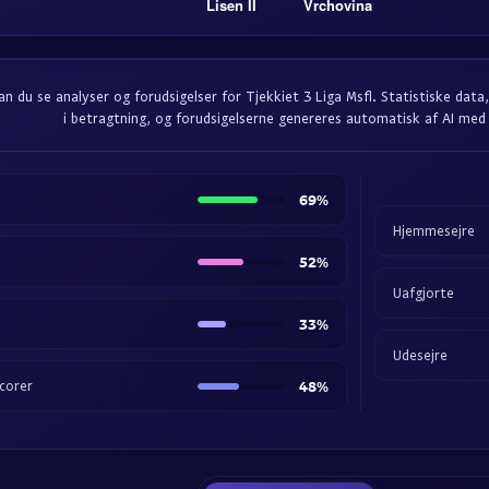
Lisen II
Vrchovina
an du se analyser og forudsigelser for Tjekkiet 3 Liga Msfl. Statistiske da
i betragtning, og forudsigelserne genereres automatisk af AI med
69%
Hjemmesejre
52%
Uafgjorte
33%
Udesejre
corer
48%