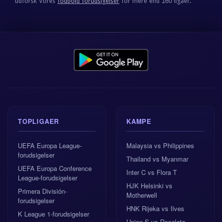
udforsk vores
fodbold forudsigelser
for mere end 160 ligaer.
TOPLIGAER
KAMPE
UEFA Europa League-
Malaysia vs Philippines
forudsigelser
Thailand vs Myanmar
UEFA Europa Conference
Inter C vs Flora T
League-forudsigelser
HJK Helsinki vs
Primera División-
Motherwell
forudsigelser
HNK Rijeka vs Ilves
K League 1-forudsigelser
Union S vs Recoleta