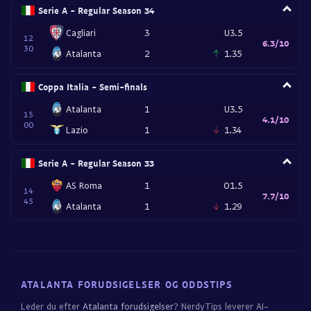
Serie A - Regular Season 34
Cagliari
3
U3.5
12
6.3/10
30
Atalanta
2
1.35
Coppa Italia - Semi-finals
Atalanta
1
U3.5
15
4.1/10
00
Lazio
1
1.34
Serie A - Regular Season 33
AS Roma
1
O1.5
14
7.7/10
45
Atalanta
1
1.29
ATALANTA FORUDSIGELSER OG ODDSTIPS
Leder du efter
Atalanta forudsigelser
? NerdyTips leverer AI-