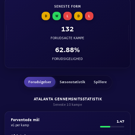
SENESTE FORM
D
W
L
D
L
132
FORUDSAGTE KAMPE
62.88%
FORUDSIGELIGHED
Forudsigelser
Sæsonstatistik
Spillere
ATALANTA GENNEMSNITSSTATISTIK
Seneste 10 kampe
Forventede mål
1.47
xG per kamp