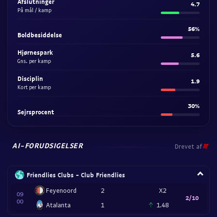
Afslutninger
4.7
På mål / kamp
56%
Boldbesiddelse
Hjørnespark
5.6
Gns. per kamp
Disciplin
1.9
Kort per kamp
30%
Sejrsprocent
AI-FORUDSIGELSER
Drevet af
Friendlies Clubs - Club Friendlies
Feyenoord
2
X2
09
2/10
00
Atalanta
1
1.48