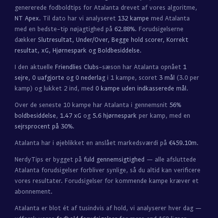
genererede fodboldtips for Atalanta drevet af vores algoritme,
NT Apex
. Til dato har vi analyseret
132 kampe
med Atalanta
med en bedste-tip nøjagtighed på
62.88%
. Forudsigelserne
dækker
Slutresultat, Under/Over, Begge hold scorer, Korrekt
resultat, xG, Hjørnespark og Boldbesiddelse
.
I den aktuelle
Friendlies Clubs
-sæson har Atalanta opnået
1
sejre, 0 uafgjorte og 0 nederlag
i 1 kampe, scoret
3 mål
(3.0 per
kamp) og lukket 2 ind, med
0 kampe uden indkasserede mål
.
Over de seneste 10 kampe har Atalanta i gennemsnit
56%
boldbesiddelse
,
1.47 xG
og
5.6 hjørnespark
per kamp, med en
sejrsprocent på 30%
.
Atalanta har i øjeblikket en anslået markedsværdi på
€459.10m
.
NerdyTips er bygget på
fuld gennemsigtighed
— alle afsluttede
Atalanta forudsigelser forbliver synlige, så du altid kan verificere
vores resultater. Forudsigelser for kommende kampe kræver et
abonnement.
Atalanta er blot ét af tusindvis af hold, vi analyserer hver dag —