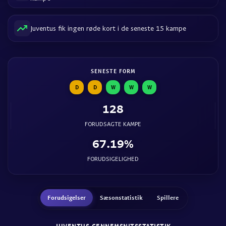
Juventus fik ingen røde kort i de seneste 15 kampe
SENESTE FORM
D
D
W
W
W
128
FORUDSAGTE KAMPE
67.19%
FORUDSIGELIGHED
Forudsigelser
Sæsonstatistik
Spillere
JUVENTUS GENNEMSNITSSTATISTIK