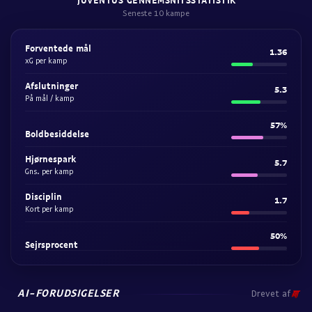
Seneste 10 kampe
Forventede mål
1.36
xG per kamp
Afslutninger
5.3
På mål / kamp
57%
Boldbesiddelse
Hjørnespark
5.7
Gns. per kamp
Disciplin
1.7
Kort per kamp
50%
Sejrsprocent
AI-FORUDSIGELSER
Drevet af