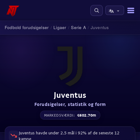
Fodbold forudsigelser
Ligaer
Serie A
Juventus
/
/
/
Juventus
Forudsigelser, statistik og form
€602.70m
MARKEDSVÆRDI:
Juventus havde under 2.5 mål i 92% af de seneste 12
kampe