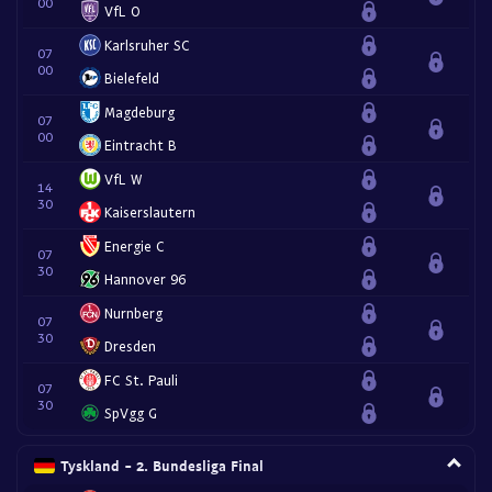
00
VfL O
Karlsruher SC
07
00
Bielefeld
Magdeburg
07
00
Eintracht B
VfL W
14
30
Kaiserslautern
Energie C
07
30
Hannover 96
Nurnberg
07
30
Dresden
FC St. Pauli
07
30
SpVgg G
Tyskland - 2. Bundesliga Final