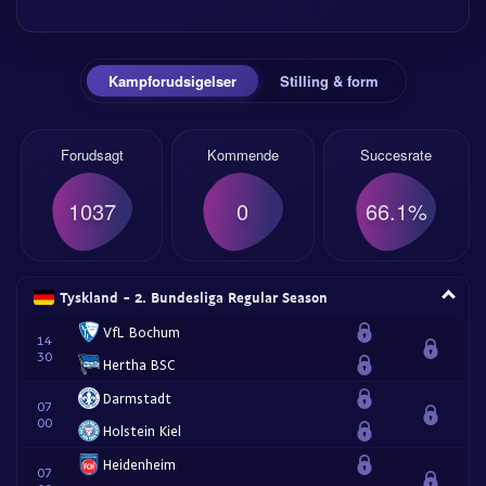
Kampforudsigelser
Stilling & form
Forudsagt
Kommende
Succesrate
1037
0
66.1%
Tyskland - 2. Bundesliga Regular Season
VfL Bochum
14
30
Hertha BSC
Darmstadt
07
00
Holstein Kiel
Heidenheim
07