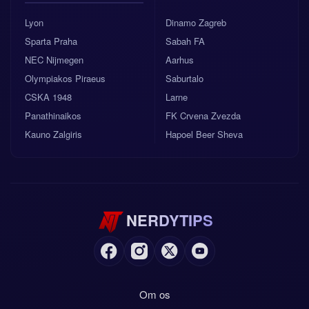
Lyon
Dinamo Zagreb
Sparta Praha
Sabah FA
NEC Nijmegen
Aarhus
Olympiakos Piraeus
Saburtalo
CSKA 1948
Larne
Panathinaikos
FK Crvena Zvezda
Kauno Zalgiris
Hapoel Beer Sheva
NERDYTIPS
Om os