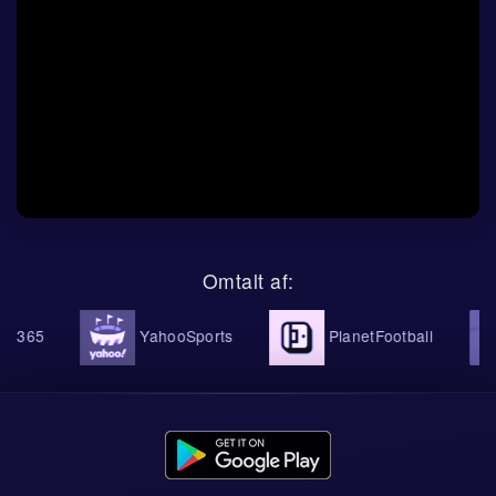
Omtalt af:
365
YahooSports
PlanetFootball