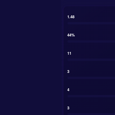
1.48
44%
11
3
4
3