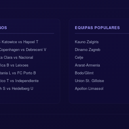
GOS
EQUIPAS POPULARES
 Katowice vs Hapoel T
Kauno Zalgiris
Copenhagen vs Debreceni V
Dinamo Zagreb
a Clara vs Nacional
Celje
ica B vs Leixoes
Ararat-Armenia
tania L vs FC Porto B
Bodo/Glimt
tico T vs Independiente
Union St. Gilloise
h S vs Heidelberg U
Apollon Limassol