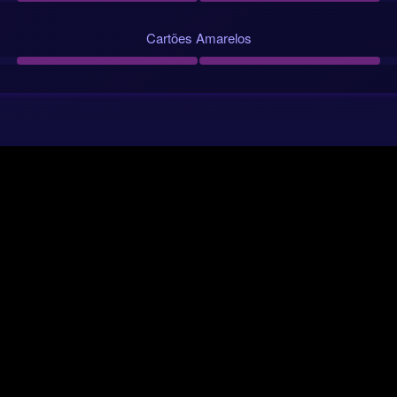
Cartões Amarelos