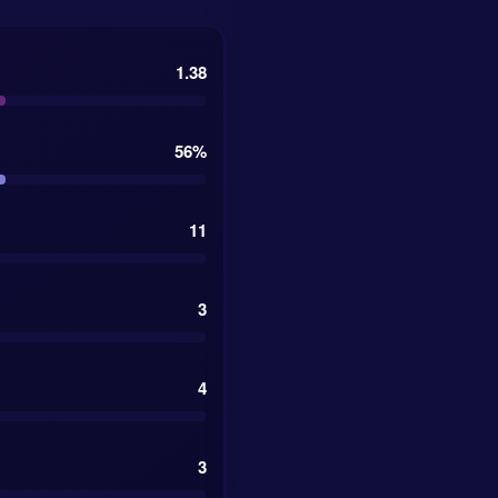
1.38
56%
11
3
4
3