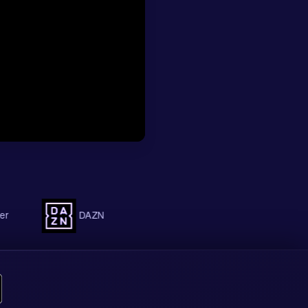
DAZN
FlashScore
OneFootbal