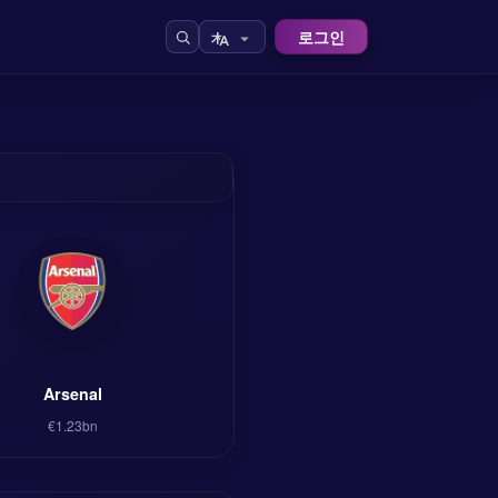
로그인
Arsenal
€1.23bn