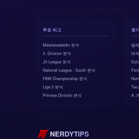
주요 리그
경
Meistaradeildin 분석
말레
3. Division 분석
태국
J3 League 분석
Estu
National League - South 분석
Feni
FAW Championship 분석
Norr
Liga 3 분석
Tac
Primera División 분석
A. I
NERDYTIPS