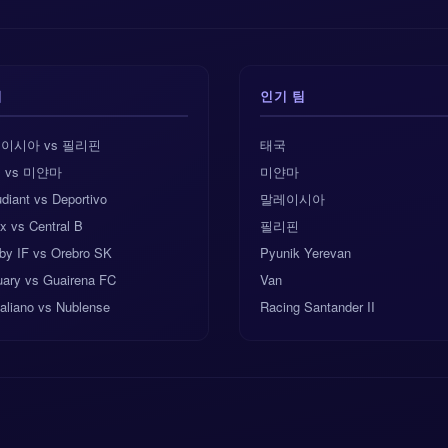
기
인기 팀
이시아 vs 필리핀
태국
 vs 미얀마
미얀마
diant vs Deportivo
말레이시아
x vs Central B
필리핀
by IF vs Orebro SK
Pyunik Yerevan
uary vs Guairena FC
Van
taliano vs Nublense
Racing Santander II