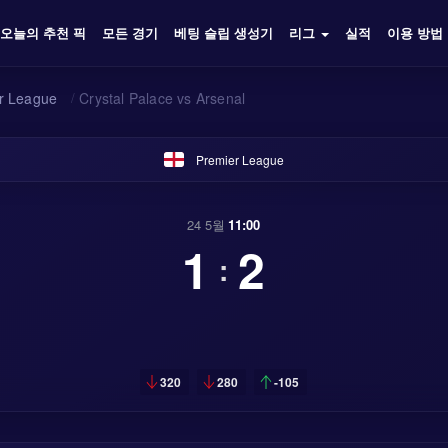
오늘의 추천 픽
모든 경기
베팅 슬립 생성기
리그
실적
이용 방법
r League
/
Crystal Palace vs Arsenal
Premier League
24 5월
11:00
1
2
:
320
280
-105