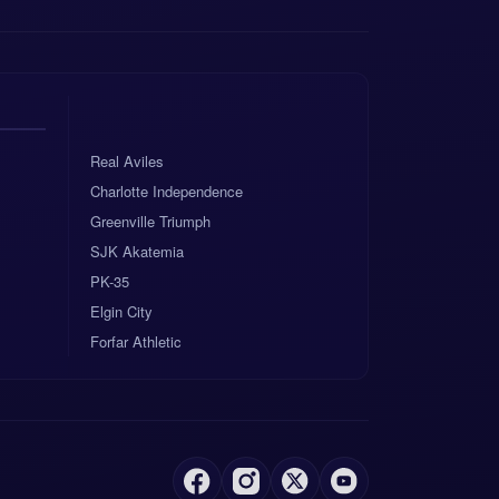
Real Aviles
Charlotte Independence
Greenville Triumph
SJK Akatemia
PK-35
Elgin City
Forfar Athletic