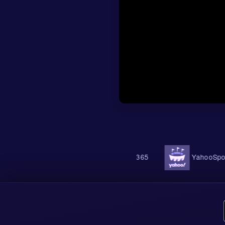
OneFootball
Football365
YahooSports