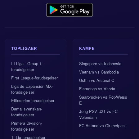
TOPLIGAER
KAMPE
III Liga - Group 1-
Singapore vs Indonesia
forudsigelser
Vietnam vs Cambodia
First League-forudsigelser
Usti n vs Arsenal C
Liga de Expansión MX-
Flamengo vs Vitoria
forudsigelser
Saarbrucken vs Rot-Weiss
Eliteserien-forudsigelser
E
Damallsvenskan-
Jong PSV U21 vs FC
forudsigelser
Volendam
Primera Division-
FC Astana vs Okzhetpes
forudsigelser
1. Lig-forudsigelser