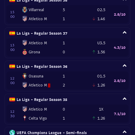
Villarreal
5
O2.5
15
2.8/10
00
Atletico M
1
1.46
La Liga - Regular Season 37
Atletico M
1
U3.5
13
4.3/10
00
Girona
0
1.56
La Liga - Regular Season 36
Osasuna
1
O1.5
12
2.8/10
00
Atletico M
2
1.26
La Liga - Regular Season 35
Atletico M
0
1X
12
7.1/10
30
Celta Vigo
1
1.26
UEFA Champions League - Semi-finals