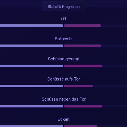
Statistik-Prognosen
xG
Ballbesitz
Schüsse gesamt
Schüsse aufs Tor
Schüsse neben das Tor
Ecken