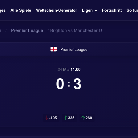
ges
Alle Spiele
Wettschein-Generator
Ligen
Fortschritt
So fun
n
/
Premier League
/
Brighton vs Manchester U
Premier League
24 Mai
11:00
0
3
:
-105
335
260