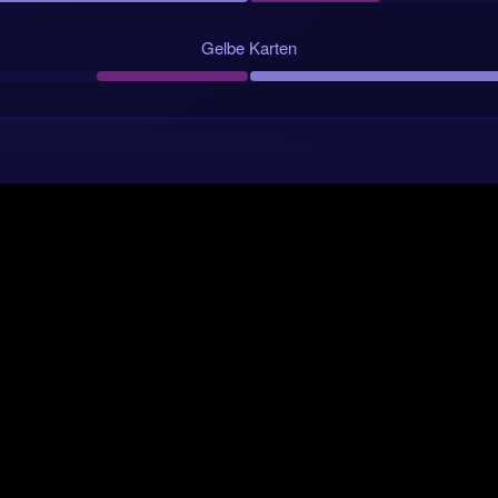
Gelbe Karten