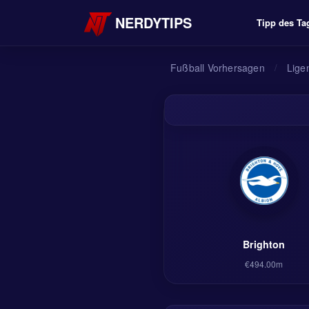
NERDYTIPS
Tipp des Ta
Fußball Vorhersagen
/
Lige
Brighton
€494.00m