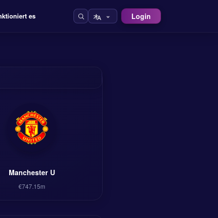
Login
ktioniert es
Manchester U
€747.15m