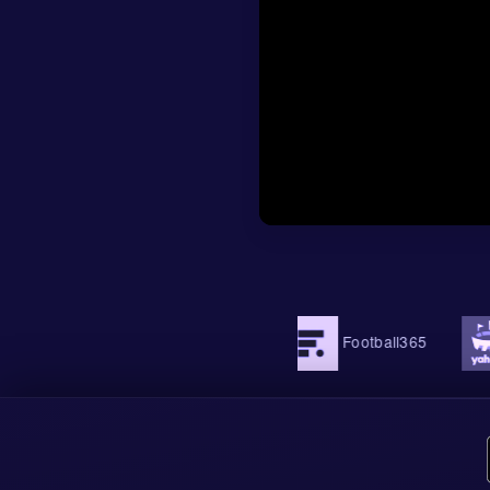
core
OneFootball
Football365