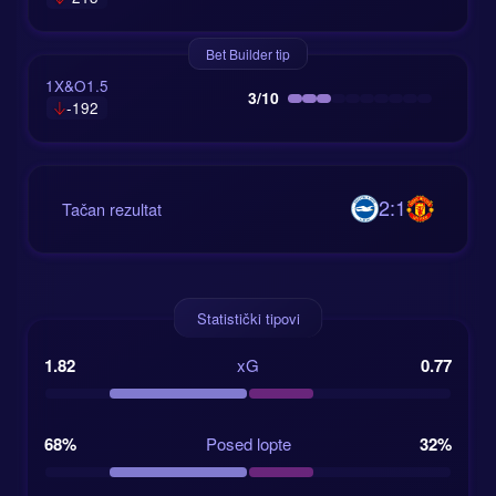
Bet Builder tip
1X&O1.5
3/10
-192
2:1
Tačan rezultat
Statistički tipovi
1.82
xG
0.77
68%
Posed lopte
32%