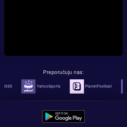
Preporučuju nas:
l365
YahooSports
PlanetFootball