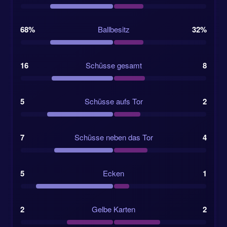
Comenencia erzielte Curaçaos erstes WM-Tor
überhaupt, stellte kurzzeitig auf 1:1 und schenkte den
mitgereisten Blue-Wave-Fans einen Augenblick, den
68%
Ballbesitz
32%
sie nie vergessen werden. Die Form steht bei L-S-U-
S-S, also sollte man das Spiel gegen Deutschland im
16
Schüsse gesamt
8
richtigen Kontext sehen: Das ist keine Mannschaft
ohne Qualität, aber der Sprung nach oben ist enorm.
Kapitän Leandro Bacuna bringt im Mittelfeld viel
5
Schüsse aufs Tor
2
Erfahrung mit und wird wichtig, wenn Curaçao das
Tempo drosseln wollen. Comenencia dürfte erneut
der wichtigste kreative Faktor sein, während Torhüter
7
Schüsse neben das Tor
4
Eloy Room reichlich zu tun bekommen dürfte. Wenn
Curaçao tief stehen, kompakt bleiben und Ecuador
keine einfachen Räume durch die Mitte schenken,
5
Ecken
1
können sie die Partie zumindest unangenehm
machen.
2
Gelbe Karten
2
Ecuador werden voraussichtlich Ball und