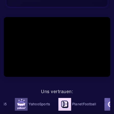
Räume dominieren.
Curaçao dürften sich tief fallen lassen und auf
schnelle Umschaltmomente setzen.
Standards könnten wichtig werden, vor allem
weil Ecuador bei den Ecken klar vorne erwartet
werden.
Das erste Tor ist entscheidend: Geht Ecuador
früh in Führung, kann das Spiel schnell
aufgehen.
Ecuador gegen Curaçao Tipp von
Uns vertrauen:
NerdyTips AI
5
YahooSports
PlanetFootball
Der Wettmarkt sieht Ecuador ganz klar vorne. Ein
Heimsieg steht bei 1.15, das Remis bei 8.4 und der