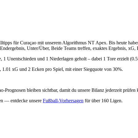
alltipps für Curaçao mit unserem Algorithmus
NT Apex
. Bis heute hab
Endergebnis, Unter/Über, Beide Teams treffen, exaktes Ergebnis, xG, 
e, 1 Unentschieden und 1 Niederlagen
geholt – dabei
1 Tore
erzielt (0.
,
1.01 xG
und
2 Ecken
pro Spiel, mit einer
Siegquote von 30%
.
-Prognosen bleiben sichtbar, damit du unsere Bilanz jederzeit prüfe
eren — entdecke unsere
Fußball-Vorhersagen
für über 160 Ligen.