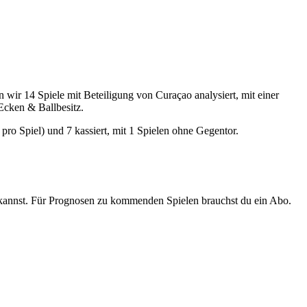
en wir
14 Spiele
mit Beteiligung von Curaçao analysiert, mit einer
Ecken & Ballbesitz
.
5 pro Spiel) und 7 kassiert, mit
1 Spielen ohne Gegentor
.
n kannst. Für Prognosen zu kommenden Spielen brauchst du ein Abo.