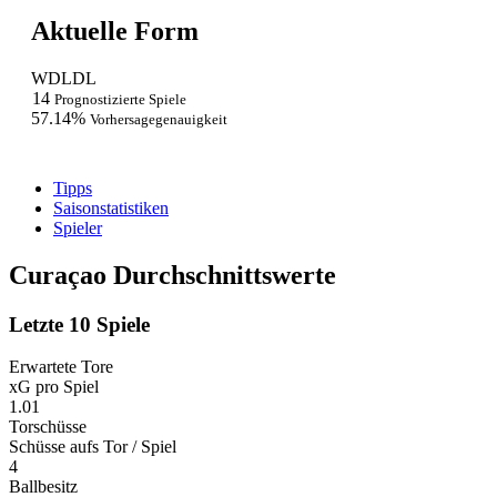
Aktuelle Form
W
D
L
D
L
14
Prognostizierte Spiele
57.14%
Vorhersagegenauigkeit
Tipps
Saisonstatistiken
Spieler
Curaçao Durchschnittswerte
Letzte 10 Spiele
Erwartete Tore
xG pro Spiel
1.01
Torschüsse
Schüsse aufs Tor / Spiel
4
Ballbesitz