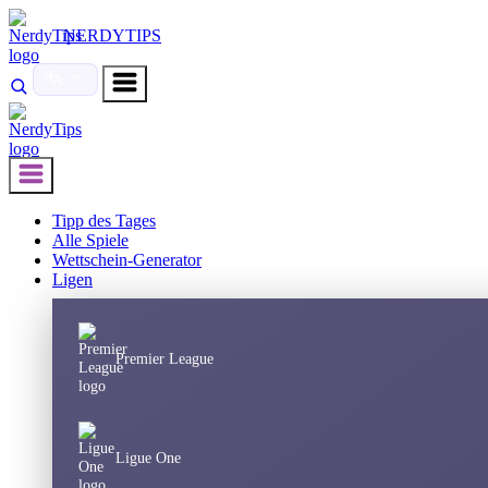
NERDYTIPS
Tipp des Tages
Alle Spiele
Wettschein-Generator
Ligen
Premier League
Ligue One