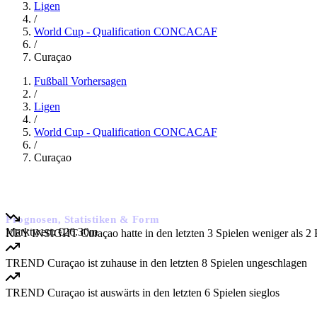
Ligen
/
World Cup - Qualification CONCACAF
Conference League
/
Curaçao
Fußball Vorhersagen
/
Europameisterschaft 2028
Ligen
/
World Cup - Qualification CONCACAF
/
Curaçao
WM 2026
Curaçao
Mehr Ligen
Prognosen, Statistiken & Form
Marktwert:
€26.30m
KEY INSIGHT
Curaçao hatte in den letzten 3 Spielen weniger als 2
TREND
Curaçao ist zuhause in den letzten 8 Spielen ungeschlagen
TREND
Curaçao ist auswärts in den letzten 6 Spielen sieglos