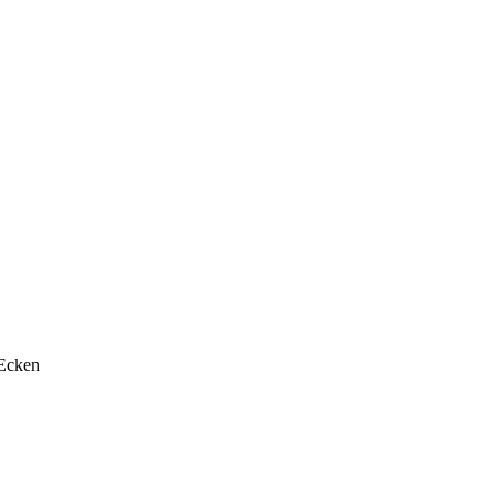
 Ecken