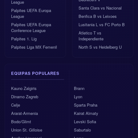
League
Santa Clara vs Nacional
Palpites UEFA Europa
League
Benfica B vs Leixoes
Palpites UEFA Europa
Lusitania L vs FC Porto B
Conference League
Atletico T vs
Palpites 1. Lig
Independiente
Palpites Liga MX Femenil
North S vs Heidelberg U
EQUIPAS POPULARES
Kauno Zalgiris
Brann
Dinamo Zagreb
Lyon
Celje
Sparta Praha
Ararat-Armenia
Kairat Almaty
Bodo/Glimt
Levski Sofia
Union St. Gilloise
Saburtalo