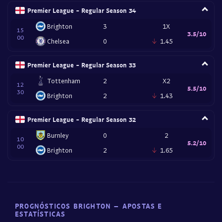
Premier League - Regular Season 34
Brighton
3
1X
15
3.5/10
00
Chelsea
0
1.45
Premier League - Regular Season 33
Tottenham
2
X2
12
5.5/10
30
Brighton
2
1.43
Premier League - Regular Season 32
Burnley
0
2
10
5.2/10
00
Brighton
2
1.65
PROGNÓSTICOS BRIGHTON – APOSTAS E
ESTATÍSTICAS