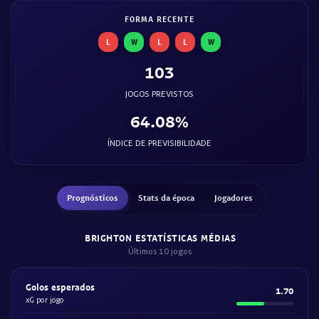
FORMA RECENTE
L
W
L
L
W
103
JOGOS PREVISTOS
64.08%
ÍNDICE DE PREVISIBILIDADE
Prognósticos
Stats da época
Jogadores
BRIGHTON ESTATÍSTICAS MÉDIAS
Últimos 10 jogos
Golos esperados
1.70
xG por jogo