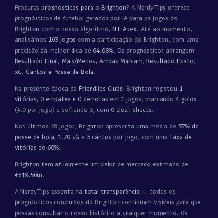
Procuras
prognósticos para o Brighton
? A NerdyTips oferece
prognósticos de futebol gerados por IA para os jogos do
Brighton com o nosso algoritmo,
NT Apex
. Até ao momento,
analisámos
103 jogos
com a participação do Brighton, com uma
precisão da melhor dica de
64.08%
. Os prognósticos abrangem
Resultado Final, Mais/Menos, Ambas Marcam, Resultado Exato,
xG, Cantos e Posse de Bola
.
Na presente época da
Friendlies Clubs
, Brighton registou
1
vitórias, 0 empates e 0 derrotas
em 1 jogos, marcando
4 golos
(4.0 por jogo) e sofrendo 3, com
0 clean sheets
.
Nos últimos 10 jogos, Brighton apresenta uma média de
57% de
posse de bola
,
1.70 xG
e
5 cantos
por jogo, com uma
taxa de
vitórias de 60%
.
Brighton tem atualmente um valor de mercado estimado de
€519.50m
.
A NerdyTips assenta na
total transparência
— todos os
prognósticos concluídos do Brighton continuam visíveis para que
possas consultar o nosso histórico a qualquer momento. Os