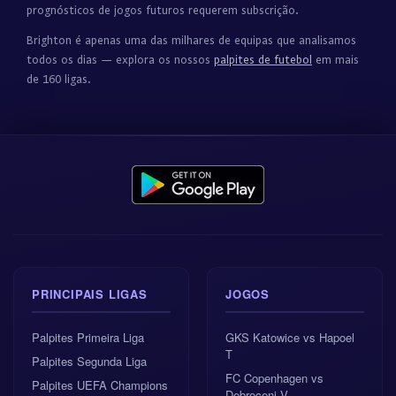
prognósticos de jogos futuros requerem subscrição.
Brighton é apenas uma das milhares de equipas que analisamos
todos os dias — explora os nossos
palpites de futebol
em mais
de 160 ligas.
PRINCIPAIS LIGAS
JOGOS
Palpites Primeira Liga
GKS Katowice vs Hapoel
T
Palpites Segunda Liga
FC Copenhagen vs
Palpites UEFA Champions
Debreceni V