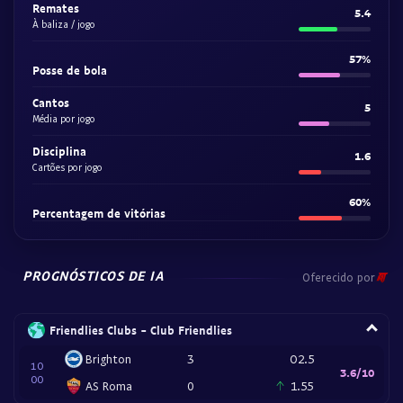
Remates
5.4
À baliza / jogo
57%
Posse de bola
Cantos
5
Média por jogo
Disciplina
1.6
Cartões por jogo
60%
Percentagem de vitórias
PROGNÓSTICOS DE IA
Oferecido por
Friendlies Clubs - Club Friendlies
Brighton
3
O2.5
10
3.6/10
00
AS Roma
0
1.55