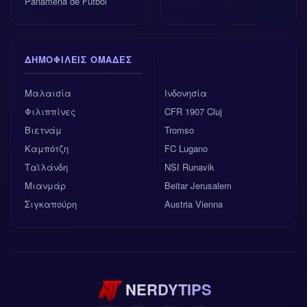
Panameña de Fútbol
ΔΗΜΟΦΙΛΕΊΣ ΟΜΆΔΕΣ
Μαλαισία
Ινδονησία
Φιλιππίνες
CFR 1907 Cluj
Βιετνάμ
Tromso
Καμπότζη
FC Lugano
Ταϊλάνδη
NSI Runavik
Μιανμάρ
Beitar Jerusalem
Σιγκαπούρη
Austria Vienna
NERDYTIPS