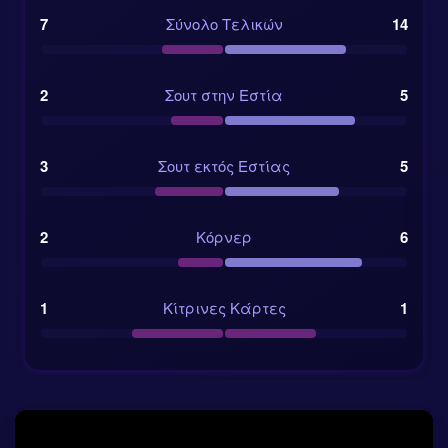
7
Σύνολο Τελικών
14
2
Σουτ στην Εστία
5
3
Σουτ εκτός Εστίας
5
2
Κόρνερ
6
1
Κίτρινες Κάρτες
1