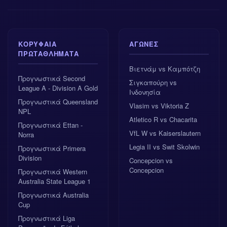
ΚΟΡΥΦΑΊΑ
ΑΓΏΝΕΣ
ΠΡΩΤΑΘΛΉΜΑΤΑ
Βιετνάμ vs Καμπότζη
Προγνωστικά Second
Σιγκαπούρη vs
League A - Division A Gold
Ινδονησία
Προγνωστικά Queensland
Vlasim vs Viktoria Z
NPL
Atletico R vs Chacarita
Προγνωστικά Ettan -
VfL W vs Kaiserslautern
Norra
Legia II vs Swit Skolwin
Προγνωστικά Primera
Division
Concepcion vs
Concepcion
Προγνωστικά Western
Australia State League 1
Προγνωστικά Australia
Cup
Προγνωστικά Liga