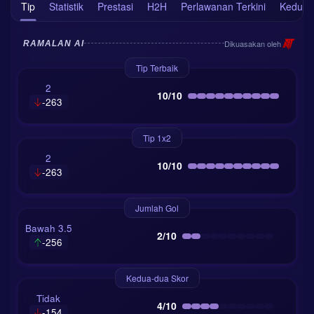
Tip
Statistik
Prestasi
H2H
Perlawanan Terkini
Kedudu
Dikuasakan oleh
RAMALAN AI
Tip Terbaik
2
10/10
-263
Tip 1x2
2
10/10
-263
Jumlah Gol
Bawah 3.5
2/10
-256
Kedua-dua Skor
Tidak
4/10
-154