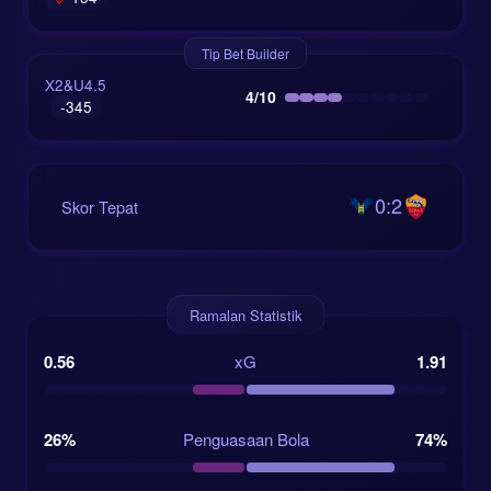
Tip Bet Builder
X2&U4.5
4/10
-345
0:2
Skor Tepat
Ramalan Statistik
0.56
xG
1.91
26%
Penguasaan Bola
74%