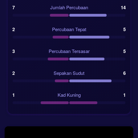
7
Jumlah Percubaan
14
2
Percubaan Tepat
5
3
Percubaan Tersasar
5
2
Sepakan Sudut
6
1
Kad Kuning
1