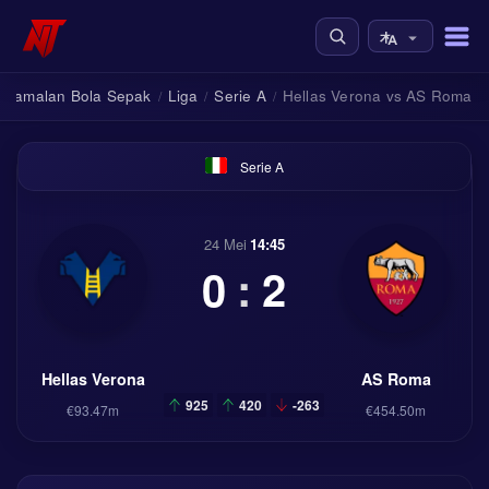
Ramalan Bola Sepak
Liga
Serie A
Hellas Verona vs AS Roma
/
/
/
Serie A
24 Mei
14:45
0
:
2
Hellas Verona
AS Roma
925
420
-263
€93.47m
€454.50m