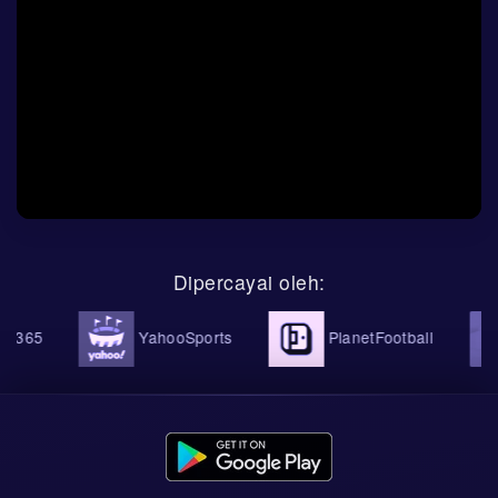
Dipercayai oleh:
365
YahooSports
PlanetFootball