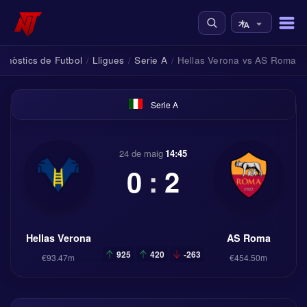
ronòstics de Futbol
Lligues
Serie A
Hellas Verona vs AS Roma
/
/
/
Serie A
24 de maig
14:45
0
:
2
Hellas Verona
AS Roma
925
420
-263
€93.47m
€454.50m