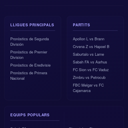
LLIGUES PRINCIPALS
PARTITS
Pronòstics de Segunda
Apollon L vs Brann
División
Crvena Z vs Hapoel B
Pronòstics de Premier
Saburtalo vs Larne
Division
Sabah FA vs Aarhus
Pronòstics de Eredivisie
FC Sion vs FC Vaduz
Pronòstics de Primera
Zimbru vs Petrocub
Nacional
FBC Melgar vs FC
Cajamarca
EQUIPS POPULARS