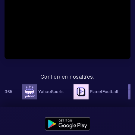
Confien en nosaltres:
l365
YahooSports
PlanetFootball