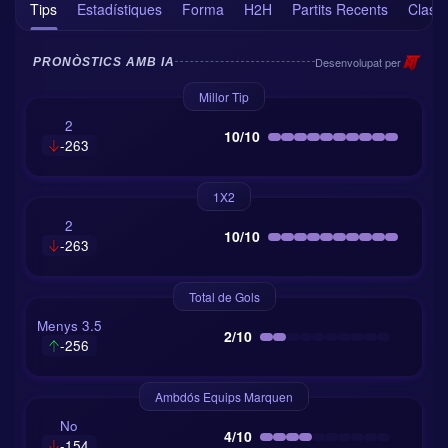
Tips
Estadístiques
Forma
H2H
Partits Recents
Classi
Desenvolupat per
PRONÒSTICS AMB IA
Millor Tip
2
10/10
-263
1X2
2
10/10
-263
Total de Gols
Menys 3.5
2/10
-256
Ambdós Equips Marquen
No
4/10
-154