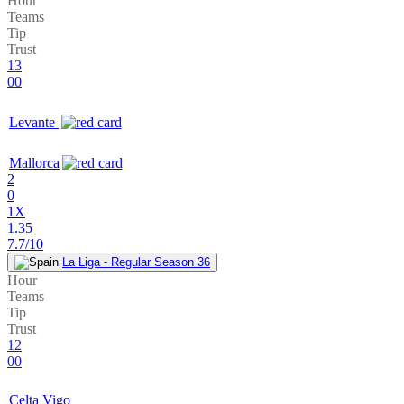
Hour
Teams
Tip
Trust
13
00
Levante
Mallorca
2
0
1X
1.35
7.7/10
La Liga - Regular Season 36
Hour
Teams
Tip
Trust
12
00
Celta Vigo