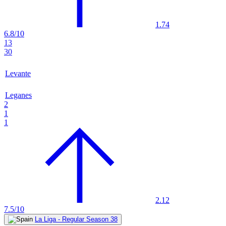
1.74
6.8/10
13
30
Levante
Leganes
2
1
1
2.12
7.5/10
La Liga - Regular Season 38