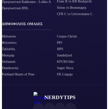
Fram R vs KR Reykjavik
Προγνωστικά Kakkonen - Lohko A
Sirius vs Brommapoj
Προγνωστικά HNL
CFR C vs Universitatea C
ΔΗΜΟΦΙΛΕΊΣ ΟΜΆΔΕΣ
Μαλαισία
Corpus Christi
Φιλιππίνες
PPJ
Ταϊλάνδη
HPS
Μιανμάρ
Sandefjord
Stefanesti
KFUM Oslo
Dumbravita
Super Nova
Portland Hearts of Pine
FK Liepaja
NERDYTIPS