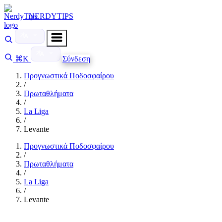
NERDYTIPS
⌘K
Σύνδεση
Προγνωστικά Ποδοσφαίρου
/
Πρωταθλήματα
/
La Liga
/
Levante
Προγνωστικά Ποδοσφαίρου
/
Πρωταθλήματα
/
La Liga
/
Levante