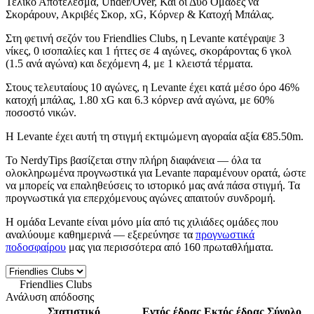
Τελικό Αποτέλεσμα, Under/Over, Και οι Δύο Ομάδες να
Σκοράρουν, Ακριβές Σκορ, xG, Κόρνερ & Κατοχή Μπάλας
.
Στη φετινή σεζόν του
Friendlies Clubs
, η Levante κατέγραψε
3
νίκες, 0 ισοπαλίες και 1 ήττες
σε 4 αγώνες, σκοράροντας
6 γκολ
(1.5 ανά αγώνα) και δεχόμενη 4, με
1 κλειστά τέρματα
.
Στους τελευταίους 10 αγώνες, η Levante έχει κατά μέσο όρο
46%
κατοχή μπάλας
,
1.80 xG
και
6.3 κόρνερ
ανά αγώνα, με
60%
ποσοστό νικών
.
Η Levante έχει αυτή τη στιγμή εκτιμώμενη αγοραία αξία
€85.50m
.
Το NerdyTips βασίζεται στην
πλήρη διαφάνεια
— όλα τα
ολοκληρωμένα προγνωστικά για Levante παραμένουν ορατά, ώστε
να μπορείς να επαληθεύσεις το ιστορικό μας ανά πάσα στιγμή. Τα
προγνωστικά για επερχόμενους αγώνες απαιτούν συνδρομή.
Η ομάδα Levante είναι μόνο μία από τις χιλιάδες ομάδες που
αναλύουμε καθημερινά — εξερεύνησε τα
προγνωστικά
ποδοσφαίρου
μας για περισσότερα από 160 πρωταθλήματα.
Friendlies Clubs
World • Σεζόν 2026
Ανάλυση απόδοσης
Στατιστικό
Εντός έδρας
Εκτός έδρας
Σύνολο