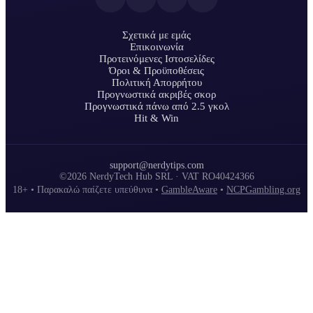
Σχετικά με εμάς
Επικοινωνία
Προτεινόμενες Ιστοσελίδες
Όροι & Προϋποθέσεις
Πολιτική Απορρήτου
Προγνωστικά ακριβές σκορ
Προγνωστικά πάνω από 2.5 γκολ
Hit & Win
support@nerdytips.com
©2026 NerdyTech Hub SRL · VAT RO40424366
18+ • Παρακαλώ παίζετε υπεύθυνα •
GambleAware
•
NCPGambling.org