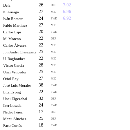
26
7.02
Dela
DEF
27
6.96
K. Arriaga
MID
24
6.92
Iván Romero
FWD
27
6.87
Pablo Martínez
MID
20
6.85
Carlos Espí
FWD
22
6.84
M. Moreno
DEF
22
6.84
Carlos Álvarez
MID
25
6.82
Jon Ander Olasagasti
MID
22
6.82
U. Raghouber
MID
28
6.78
Víctor García
MID
25
6.74
Unai Vencedor
MID
27
6.73
Oriol Rey
MID
38
6.69
José Luis Morales
FWD
22
6.65
Etta Eyong
FWD
32
6.62
Unai Elgezabal
DEF
24
6.62
Iker Losada
FWD
17
6.60
Nacho Pérez
DEF
25
6.59
Manu Sánchez
DEF
18
6.57
Paco Cortés
FWD