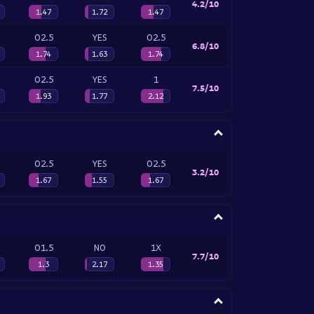
4.2/10
1.47
1.72
1.47
O2.5
YES
O2.5
6.8/10
1.74
1.63
1.74
O2.5
YES
1
7.5/10
1.93
1.77
2.12
O2.5
YES
O2.5
3.2/10
1.67
1.55
1.67
O1.5
NO
1X
7.7/10
1.3
2.17
1.35