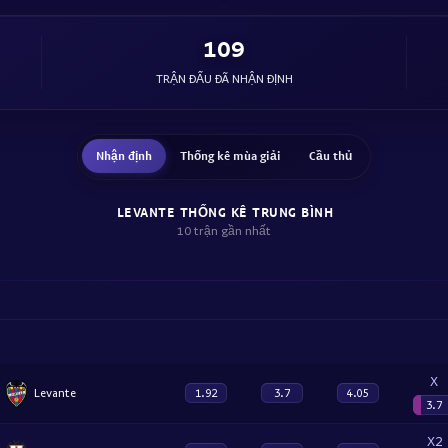
109
TRẬN ĐẤU ĐÃ NHẬN ĐỊNH
Nhận định
Thống kê mùa giải
Cầu thủ
LEVANTE THỐNG KÊ TRUNG BÌNH
10 trận gần nhất
X
Levante
1.92
3.7
4.05
3.7
X2