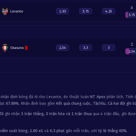
X
Levante
1.93
3.75
4.25
3.75
1
Osasuna
2.54
3.3
3
2.54
 nhận định bóng đá AI cho Levante, do thuật toán
NT Apex
phân tích. Tính 
 đạt
67.89%
. Nhận định bao gồm
Kết quả chung cuộc, Tài/Xỉu, Cả hai đội ghi 
 đã ghi nhận
3 trận thắng, 0 trận hòa và 1 trận thua
qua 4 trận đấu, ghi đư
kiểm soát bóng
,
1.80 xG
và
6.3 phạt góc
mỗi trận, với
tỷ lệ thắng 60%
.