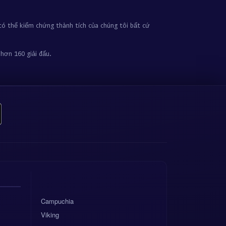
có thể kiểm chứng thành tích của chúng tôi bất cứ
hơn 160 giải đấu.
Campuchia
Viking