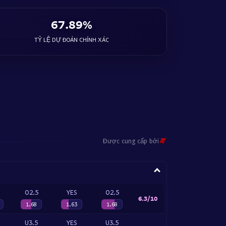
67.89%
TỶ LỆ DỰ ĐOÁN CHÍNH XÁC
Được cung cấp bởi
O2.5
YES
O2.5
6.3/10
1.68
1.63
1.68
U3.5
YES
U3.5