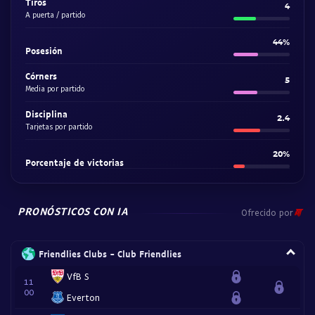
Tiros
4
A puerta / partido
44%
Posesión
Córners
5
Media por partido
Disciplina
2.4
Tarjetas por partido
20%
Porcentaje de victorias
PRONÓSTICOS CON IA
Ofrecido por
Friendlies Clubs - Club Friendlies
VfB S
11
00
Everton