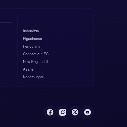
Indonézia
Figueirense
Ferroviaria
Connecticut FC
New England II
Asane
Kongsvinger