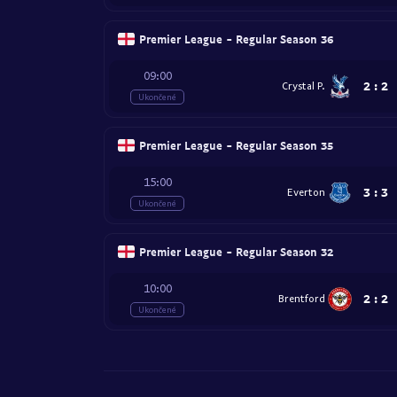
Premier League - Regular Season 36
09:00
2
:
2
Crystal P.
Ukončené
Premier League - Regular Season 35
15:00
3
:
3
Everton
Ukončené
Premier League - Regular Season 32
10:00
2
:
2
Brentford
Ukončené