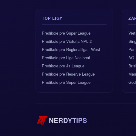
TOP LIGY
ZÁ
Predikcie pre Super League
Vie
Predikcie pre Victoria NPL 2
Sing
Predikcie pre Regionalliga - West
Part
Predikcie pre Liga Nacional
AO 
Predikcie pre J1 League
Bri
Predikcie pre Reserve League
Mans
Predikcie pre Super League
God
NERDYTIPS