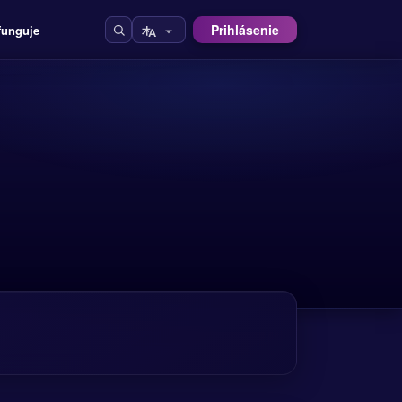
Prihlásenie
funguje