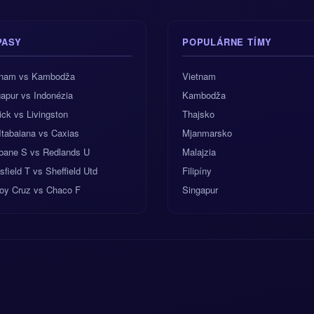
PASY
POPULÁRNE TÍMY
tnam vs Kambodža
Vietnam
apur vs Indonézia
Kambodža
ick vs Livingston
Thajsko
Itabaiana vs Caxias
Mjanmarsko
sbane S vs Redlands U
Malajzia
field T vs Sheffield Utd
Filipíny
oy Cruz vs Chaco F
Singapur