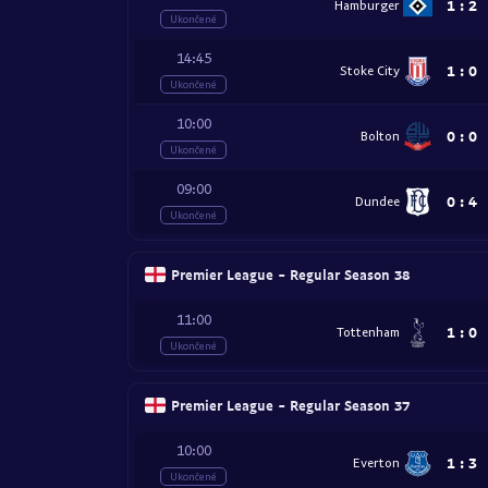
1
:
2
Hamburger
Ukončené
14:45
1
:
0
Stoke City
Ukončené
10:00
0
:
0
Bolton
Ukončené
09:00
0
:
4
Dundee
Ukončené
Premier League - Regular Season 38
11:00
1
:
0
Tottenham
Ukončené
Premier League - Regular Season 37
10:00
1
:
3
Everton
Ukončené