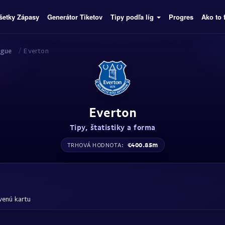
šetky Zápasy
Generátor Tiketov
Tipy podľa líg
Progres
Ako to 
ague
/
Everton
Everton
Tipy, štatistiky a forma
€400.85m
TRHOVÁ HODNOTA:
venú kartu