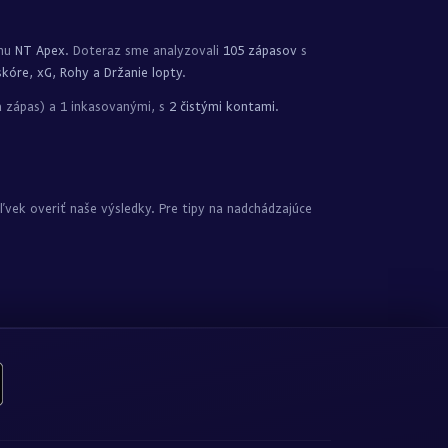
tmu
NT Apex
. Doteraz sme analyzovali
105 zápasov
s
kóre, xG, Rohy a Držanie lopty
.
a zápas) a 1 inkasovanými, s
2 čistými kontami
.
vek overiť naše výsledky. Pre tipy na nadchádzajúce