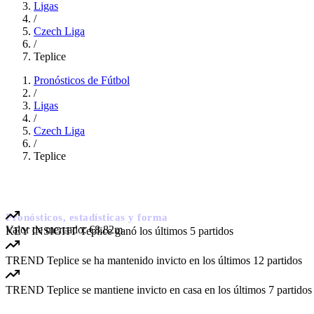
Ligas
/
Czech Liga
Conference League
/
Teplice
Pronósticos de Fútbol
/
Eurocopa 2028
Ligas
/
Czech Liga
/
Teplice
Mundial 2026
Teplice
Todas las ligas
Pronósticos, estadísticas y forma
Valor de mercado:
€8.82m
KEY INSIGHT
Teplice ganó los últimos 5 partidos
TREND
Teplice se ha mantenido invicto en los últimos 12 partidos
TREND
Teplice se mantiene invicto en casa en los últimos 7 partidos