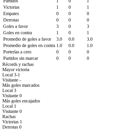
Partidos
1
0
1
Victorias
1
0
1
Empates
0
0
0
Derrotas
0
0
0
Goles a favor
3
0
3
Goles en contra
1
0
1
Promedio de goles a favor
3.0
0.0
3.0
Promedio de goles en contra
1.0
0.0
1.0
Porterías a cero
0
0
0
Partidos sin marcar
0
0
0
Récords y rachas
Mayor victoria
Local
3-1
Visitante
-
Más goles marcados
Local
3
Visitante
0
Más goles encajados
Local
1
Visitante
0
Rachas
Victorias
1
Derrotas
0