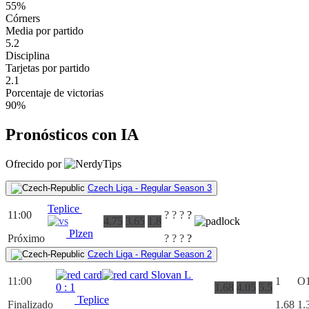
55%
Córners
Media por partido
5.2
Disciplina
Tarjetas por partido
2.1
Porcentaje de victorias
90%
Pronósticos con IA
Ofrecido por
Czech Liga - Regular Season 3
Teplice
11:00
?
?
?
?
4.75
3.65
1.8
Plzen
Próximo
?
?
?
?
Czech Liga - Regular Season 2
Slovan L
11:00
1
O1
0
:
1
1.68
4.05
5.5
Teplice
Finalizado
1.68
1.