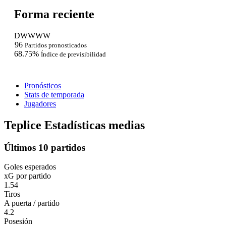
Forma reciente
D
W
W
W
W
96
Partidos pronosticados
68.75%
Índice de previsibilidad
Pronósticos
Stats de temporada
Jugadores
Teplice Estadísticas medias
Últimos 10 partidos
Goles esperados
xG por partido
1.54
Tiros
A puerta / partido
4.2
Posesión