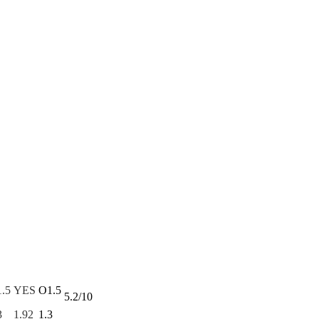
.5
YES
O1.5
5.2/10
3
1.92
1.3