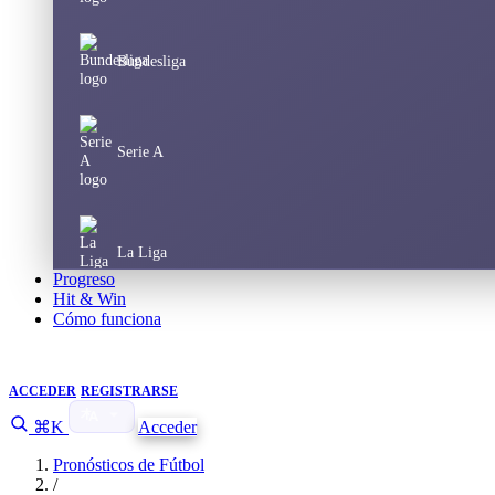
Bundesliga
Serie A
La Liga
Progreso
Hit & Win
Cómo funciona
Champions League
ACCEDER
REGISTRARSE
⌘K
Acceder
Europa League
Pronósticos de Fútbol
/