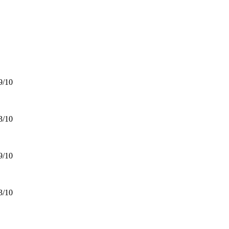
9/10
3/10
9/10
3/10