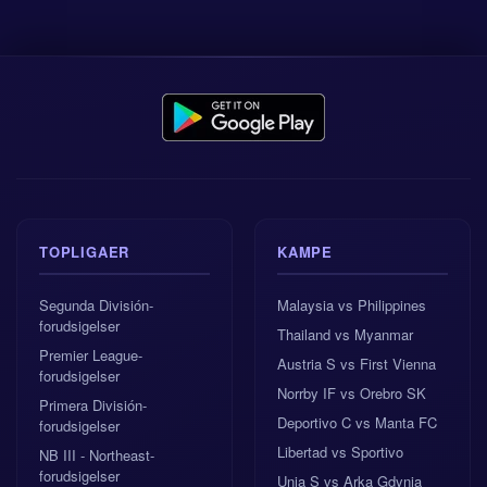
TOPLIGAER
KAMPE
Segunda División-
Malaysia vs Philippines
forudsigelser
Thailand vs Myanmar
Premier League-
Austria S vs First Vienna
forudsigelser
Norrby IF vs Orebro SK
Primera División-
Deportivo C vs Manta FC
forudsigelser
Libertad vs Sportivo
NB III - Northeast-
forudsigelser
Unia S vs Arka Gdynia