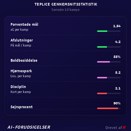
TEPLICE GENNEMSNITSSTATISTIK
Seneste 10 kampe
Forventede mål
1.54
xG per kamp
Afslutninger
4.2
På mål / kamp
55%
Boldbesiddelse
Hjørnespark
5.2
Gns. per kamp
Disciplin
2.1
Kort per kamp
90%
Sejrsprocent
AI-FORUDSIGELSER
Drevet af