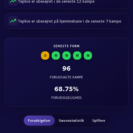
Teplice er ubesejret i de seneste 12 kampe
Teplice er ubesejret på hjemmebane i de seneste 7 kampe
SENESTE FORM
D
W
W
W
W
96
FORUDSAGTE KAMPE
68.75%
FORUDSIGELIGHED
Forudsigelser
Sæsonstatistik
Spillere