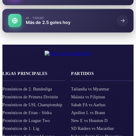
AI · TODAY
Más de 2.5 goles hoy
LIGAS PRINCIPALES
PARTIDOS
Pronósticos de 2. Bundesliga
Tailandia vs Myanmar
Pronósticos de Primera División
Malasia vs Filipinas
Pronósticos de USL Championship
Sabah FA vs Aarhus
Pronósticos de Ettan - Södra
Apollon L vs Brann
Pronósticos de League Two
New E vs Houston D
Pronósticos de 1. Lig
SD Raiders vs Macarthur