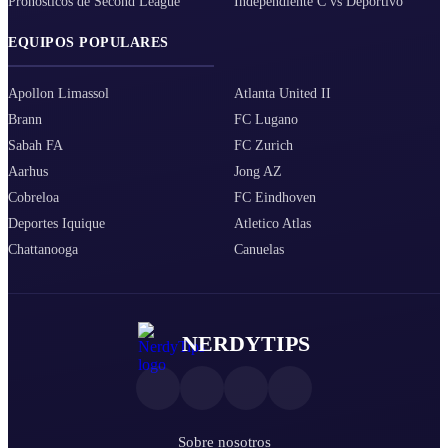
Pronósticos de Second League
Independiente C vs Deportivo
EQUIPOS POPULARES
Apollon Limassol
Atlanta United II
Brann
FC Lugano
Sabah FA
FC Zurich
Aarhus
Jong AZ
Cobreloa
FC Eindhoven
Deportes Iquique
Atletico Atlas
Chattanooga
Canuelas
NERDYTIPS
Sobre nosotros