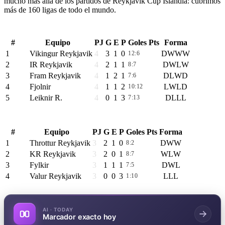
mucho más allá de los partidos de Reykjavik Cup Islandia: cubrimos
más de 160 ligas de todo el mundo.
REYKJAVIK CUP A 2026
#
Equipo
PJ
G
E
P
Goles
Pts
Forma
1
Vikingur Reykjavik
4
3
1
0
D
W
W
W
12:6
10
2
IR Reykjavik
4
2
1
1
D
W
L
W
8:7
7
3
Fram Reykjavik
4
1
2
1
D
L
W
D
7:6
5
4
Fjolnir
4
1
1
2
L
W
L
D
10:12
4
5
Leiknir R.
4
0
1
3
D
L
L
L
7:13
1
REYKJAVIK CUP B 2026
#
Equipo
PJ
G
E
P
Goles
Pts
Forma
1
Throttur Reykjavik
3
2
1
0
D
W
W
8:2
7
2
KR Reykjavik
3
2
0
1
W
L
W
8:7
6
3
Fylkir
3
1
1
1
D
W
L
7:5
4
4
Valur Reykjavik
3
0
0
3
L
L
L
1:10
0
AI · TODAY
Marcador exacto hoy