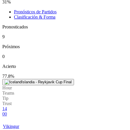
31%
Pronósticos de Partidos
Clasificación & Forma
Pronosticados
9
Próximos
0
Acierto
77.8%
Islandia - Reykjavik Cup Final
Hour
Teams
Tip
Trust
14
00
Vikingur