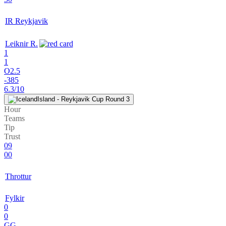
IR Reykjavik
Leiknir R.
1
1
O2.5
-385
6.3/10
Island - Reykjavik Cup Round 3
Hour
Teams
Tip
Trust
09
00
Throttur
Fylkir
0
0
GG