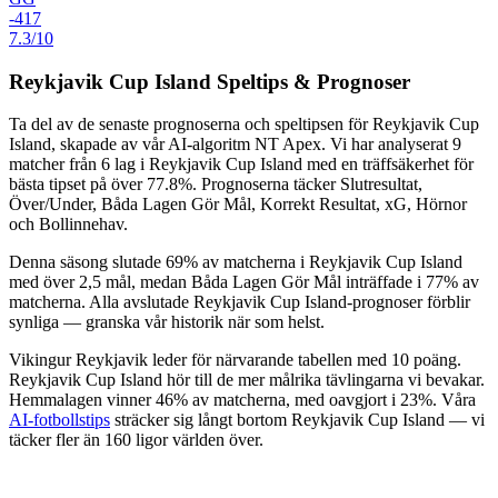
-417
7.3/10
Reykjavik Cup Island Speltips & Prognoser
Ta del av de senaste prognoserna och speltipsen för
Reykjavik Cup
Island
, skapade av vår AI-algoritm
NT Apex
. Vi har analyserat
9
matcher
från
6 lag
i Reykjavik Cup Island med en träffsäkerhet för
bästa tipset på över
77.8%
. Prognoserna täcker
Slutresultat,
Över/Under, Båda Lagen Gör Mål, Korrekt Resultat, xG, Hörnor
och Bollinnehav
.
Denna säsong slutade
69%
av matcherna i Reykjavik Cup Island
med över 2,5 mål, medan Båda Lagen Gör Mål inträffade i
77%
av
matcherna. Alla avslutade Reykjavik Cup Island-prognoser förblir
synliga — granska vår historik när som helst.
Vikingur Reykjavik leder för närvarande tabellen med 10 poäng.
Reykjavik Cup Island hör till de mer målrika tävlingarna vi bevakar.
Hemmalagen vinner 46% av matcherna, med oavgjort i 23%. Våra
AI-fotbollstips
sträcker sig långt bortom Reykjavik Cup Island — vi
täcker fler än 160 ligor världen över.
REYKJAVIK CUP A 2026