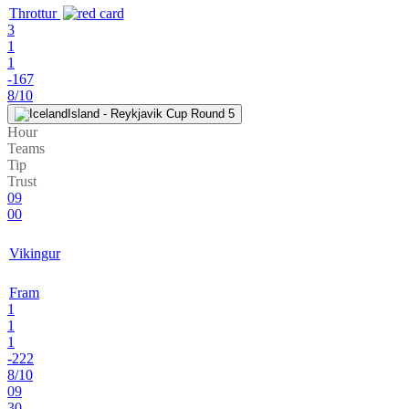
Throttur
3
1
1
-167
8/10
Island - Reykjavik Cup Round 5
Hour
Teams
Tip
Trust
09
00
Vikingur
Fram
1
1
1
-222
8/10
09
30