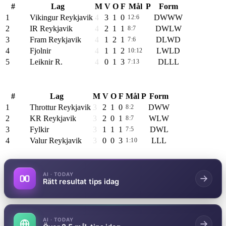
#
Lag
M
V
O
F
Mål
P
Form
1
Vikingur Reykjavik
4
3
1
0
D
W
W
W
12:6
10
2
IR Reykjavik
4
2
1
1
D
W
L
W
8:7
7
3
Fram Reykjavik
4
1
2
1
D
L
W
D
7:6
5
4
Fjolnir
4
1
1
2
L
W
L
D
10:12
4
5
Leiknir R.
4
0
1
3
D
L
L
L
7:13
1
REYKJAVIK CUP B 2026
#
Lag
M
V
O
F
Mål
P
Form
1
Throttur Reykjavik
3
2
1
0
D
W
W
8:2
7
2
KR Reykjavik
3
2
0
1
W
L
W
8:7
6
3
Fylkir
3
1
1
1
D
W
L
7:5
4
4
Valur Reykjavik
3
0
0
3
L
L
L
1:10
0
AI · TODAY
Rätt resultat tips idag
AI · TODAY