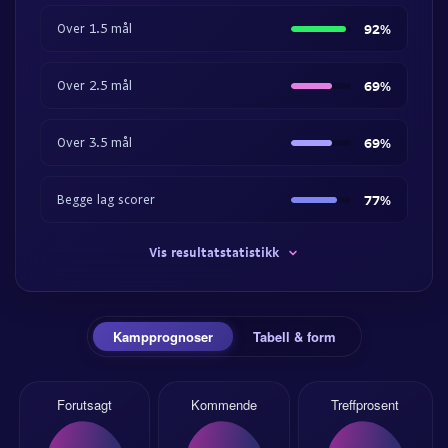
Over 1.5 mål
92%
Over 2.5 mål
69%
Over 3.5 mål
69%
Begge lag scorer
77%
Vis resultatstatistikk
Kampprognoser
Tabell & form
Forutsagt
Kommende
Treffprosent