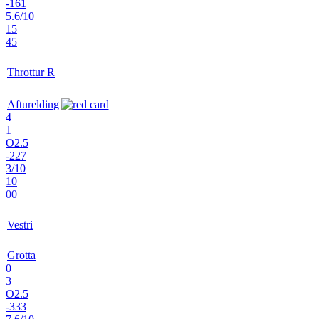
-161
5.6/10
15
45
Throttur R
Afturelding
4
1
O2.5
-227
3/10
10
00
Vestri
Grotta
0
3
O2.5
-333