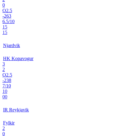
0
O2.5
-263
6.5/10
15
15
Njardvik
HK Kopavogur
3
2
O2.5
-238
7/10
10
00
IR Reykjavik
Fylkir
2
0