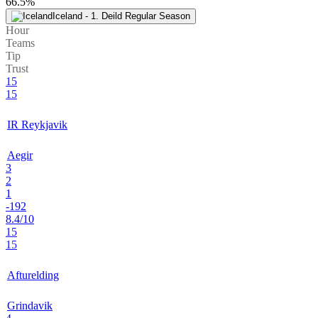
66.5%
Iceland - 1. Deild Regular Season
Hour
Teams
Tip
Trust
15
15
IR Reykjavik
Aegir
3
2
1
-192
8.4/10
15
15
Afturelding
Grindavik