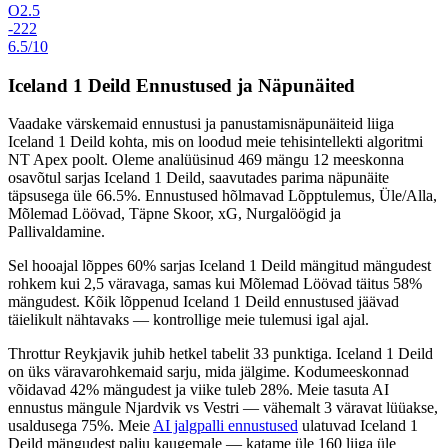
O2.5
-222
6.5/10
Iceland 1 Deild Ennustused ja Näpunäited
Vaadake värskemaid ennustusi ja panustamisnäpunäiteid liiga
Iceland 1 Deild
kohta, mis on loodud meie tehisintellekti algoritmi
NT Apex
poolt. Oleme analüüsinud
469 mängu
12 meeskonna
osavõtul sarjas Iceland 1 Deild, saavutades parima näpunäite
täpsusega üle
66.5%
. Ennustused hõlmavad
Lõpptulemus, Üle/Alla,
Mõlemad Löövad, Täpne Skoor, xG, Nurgalöögid ja
Pallivaldamine
.
Sel hooajal lõppes
60%
sarjas Iceland 1 Deild mängitud mängudest
rohkem kui 2,5 väravaga, samas kui Mõlemad Löövad täitus
58%
mängudest. Kõik lõppenud Iceland 1 Deild ennustused jäävad
täielikult nähtavaks — kontrollige meie tulemusi igal ajal.
Throttur Reykjavik juhib hetkel tabelit 33 punktiga. Iceland 1 Deild
on üks väravarohkemaid sarju, mida jälgime. Kodumeeskonnad
võidavad 42% mängudest ja viike tuleb 28%. Meie tasuta AI
ennustus mängule Njardvik vs Vestri — vähemalt 3 väravat lüüakse,
usaldusega 75%. Meie
AI jalgpalli ennustused
ulatuvad Iceland 1
Deild mängudest palju kaugemale — katame üle 160 liiga üle