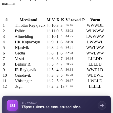
maailma.
1. DEILD
#
Meeskond
M
V
X
K
Väravad
P
Vorm
1
Throttur Reykjavik
16
10
3
3
W
W
W
D
L
36:16
33
2
Fylkir
16
11
0
5
W
L
W
W
W
35:23
33
3
Afturelding
15
10
1
4
L
W
W
W
W
44:25
31
4
HK Kopavogur
16
9
1
6
L
W
W
W
L
38:29
28
5
Njardvik
16
8
2
6
W
W
L
W
W
24:21
26
6
Grotta
15
8
1
6
W
W
L
W
W
32:28
25
7
Vestri
16
6
3
7
L
L
L
D
D
26:34
21
8
Leiknir R.
16
5
4
7
L
L
L
L
D
20:25
19
9
IR Reykjavik
17
5
4
8
W
W
D
L
D
30:38
19
10
Grindavik
16
3
8
5
W
L
D
W
L
16:20
17
11
Völsungur
16
2
5
9
L
W
L
L
D
20:37
11
12
Ægir
17
2
2
13
L
L
L
L
L
21:46
8
AI · TODAY
Täpse tulemuse ennustused täna