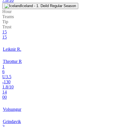
7.6/10
Iceland - 1. Deild Regular Season
Hour
Teams
Tip
Trust
15
15
Leiknir R.
Throttur R
1
6
U3.5
-130
1.8/10
14
00
Volsungur
Grindavik
2