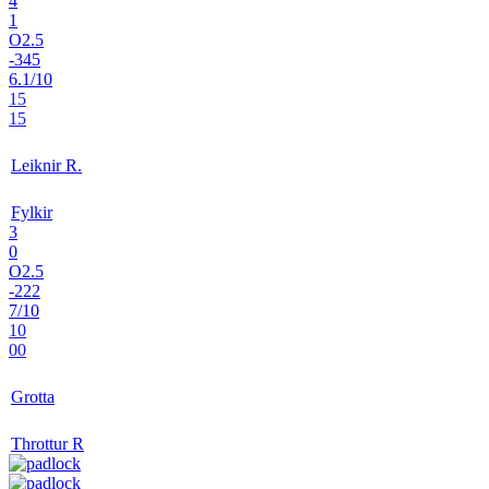
4
1
O2.5
-345
6.1/10
15
15
Leiknir R.
Fylkir
3
0
O2.5
-222
7/10
10
00
Grotta
Throttur R