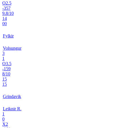
O2.5
-357
9.8/10
14
00
Fylkir
Volsungur
3
1
O3.5
-159
8/10
15
15
Grindavik
Leiknir R.
1
0
X2