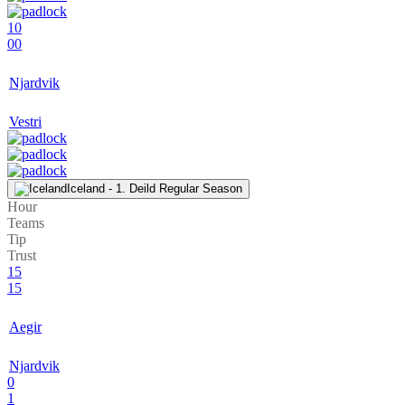
10
00
Njardvik
Vestri
Iceland - 1. Deild Regular Season
Hour
Teams
Tip
Trust
15
15
Aegir
Njardvik
0
1