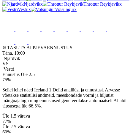
Njardvik
x
Throttur Reykjavik
x
Vestri
x
Volsungur
x
Iceland 1 Deild Ennustused
TASUTA AI PäEVAENNUSTUS
Täna, 10:00
Njardvik
VS
Vestri
Ennustus
Üle 2.5
75%
Sellel lehel näed Iceland 1 Deild analüüsi ja ennustusi. Arvesse
võetakse statistilisi andmeid, meeskondade vormi ja hiljutist
mänguajalugu ning ennustused genereeritakse automaatselt AI abil
täpsusega üle 66.5%.
Üle 1.5 värava
77%
Üle 2.5 värava
60%