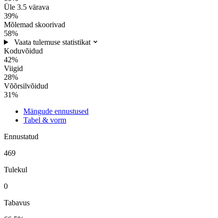
Üle 3.5 värava
39%
Mõlemad skoorivad
58%
Vaata tulemuse statistikat
Koduvõidud
42%
Viigid
28%
Võõrsilvõidud
31%
Mängude ennustused
Tabel & vorm
Ennustatud
469
Tulekul
0
Tabavus