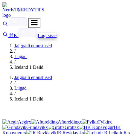
NERDYTIPS
⌘K
Logi sisse
Jalgpalli ennustused
/
Liigad
/
Iceland 1 Deild
Jalgpalli ennustused
/
Liigad
/
Iceland 1 Deild
Aegir
x
Afturelding
x
Fylkir
x
Grindavik
x
Grotta
x
HK
Kopavogur
x
IR Reykjavik
x
Leiknir R.
x