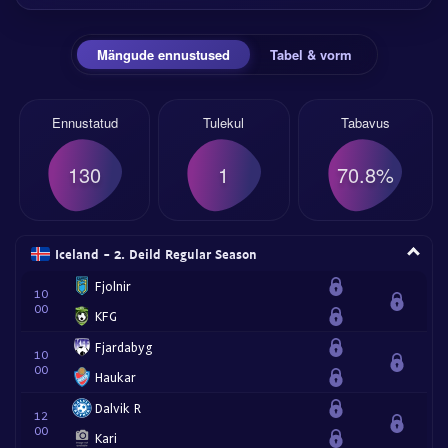
Mängude ennustused
Tabel & vorm
Ennustatud
Tulekul
Tabavus
130
1
70.8%
Iceland - 2. Deild Regular Season
Fjolnir
10
00
KFG
Fjardabyg
10
00
Haukar
Dalvik R
12
00
Kari