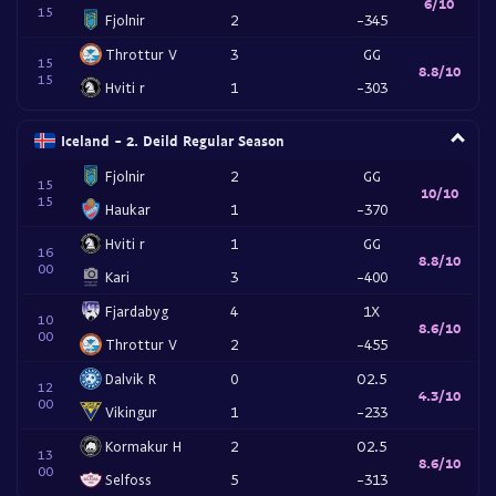
6/10
15
Fjolnir
2
-345
Throttur V
3
GG
15
8.8/10
15
Hviti r
1
-303
Iceland - 2. Deild Regular Season
Fjolnir
2
GG
15
10/10
15
Haukar
1
-370
Hviti r
1
GG
16
8.8/10
00
Kari
3
-400
Fjardabyg
4
1X
10
8.6/10
00
Throttur V
2
-455
Dalvik R
0
O2.5
12
4.3/10
00
Vikingur
1
-233
Kormakur H
2
O2.5
13
8.6/10
00
Selfoss
5
-313