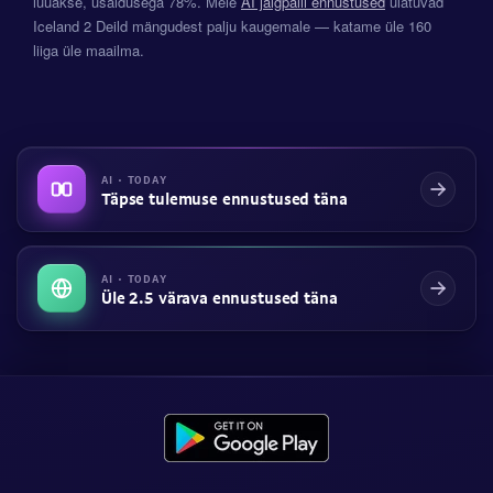
lüüakse, usaldusega 78%. Meie
AI jalgpalli ennustused
ulatuvad
Iceland 2 Deild mängudest palju kaugemale — katame üle 160
liiga üle maailma.
AI · TODAY
Täpse tulemuse ennustused täna
AI · TODAY
Üle 2.5 värava ennustused täna