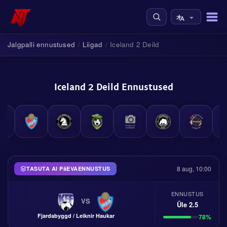
Jalgpalli ennustused
Liigad
Iceland 2 Deild
/
/
Iceland 2 Deild Ennustused
8 aug, 10:00
TASUTA AI PäEVAENNUSTUS
ENNUSTUS
VS
Üle 2.5
Fjardabyggd / Leiknir
Haukar
78%