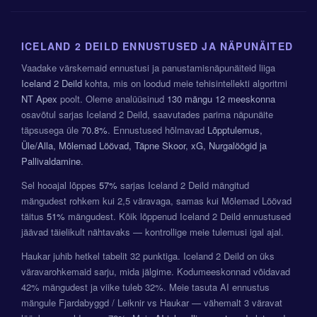
ICELAND 2 DEILD ENNUSTUSED JA NÄPUNÄITED
Vaadake värskemaid ennustusi ja panustamisnäpunäiteid liiga
Iceland 2 Deild
kohta, mis on loodud meie tehisintellekti algoritmi
NT Apex
poolt. Oleme analüüsinud
130 mängu
12 meeskonna
osavõtul sarjas Iceland 2 Deild, saavutades parima näpunäite
täpsusega üle
70.8%
. Ennustused hõlmavad
Lõpptulemus,
Üle/Alla, Mõlemad Löövad, Täpne Skoor, xG, Nurgalöögid ja
Pallivaldamine
.
Sel hooajal lõppes
57%
sarjas Iceland 2 Deild mängitud
mängudest rohkem kui 2,5 väravaga, samas kui Mõlemad Löövad
täitus
51%
mängudest. Kõik lõppenud Iceland 2 Deild ennustused
jäävad täielikult nähtavaks — kontrollige meie tulemusi igal ajal.
Haukar juhib hetkel tabelit 32 punktiga. Iceland 2 Deild on üks
väravarohkemaid sarju, mida jälgime. Kodumeeskonnad võidavad
42% mängudest ja viike tuleb 32%. Meie tasuta AI ennustus
mängule Fjardabyggd / Leiknir vs Haukar — vähemalt 3 väravat