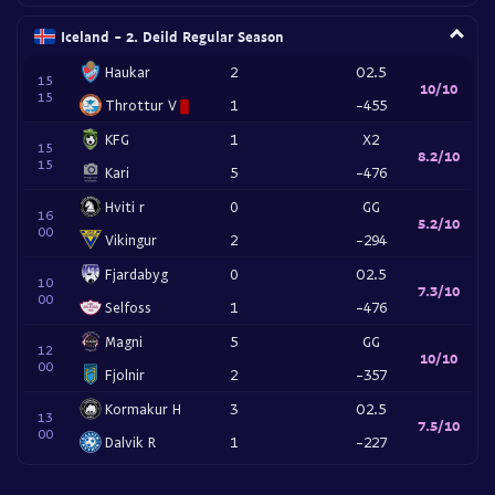
Iceland - 2. Deild Regular Season
Haukar
2
O2.5
15
10/10
15
Throttur V
1
-455
KFG
1
X2
15
8.2/10
15
Kari
5
-476
Hviti r
0
GG
16
5.2/10
00
Vikingur
2
-294
Fjardabyg
0
O2.5
10
7.3/10
00
Selfoss
1
-476
Magni
5
GG
12
10/10
00
Fjolnir
2
-357
Kormakur H
3
O2.5
13
7.5/10
00
Dalvik R
1
-227