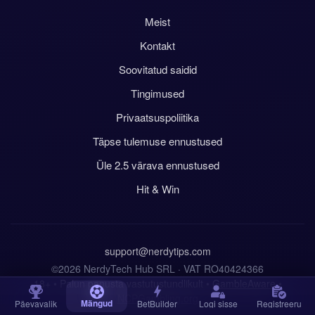
Meist
Kontakt
Soovitatud saidid
Tingimused
Privaatsuspoliitika
Täpse tulemuse ennustused
Üle 2.5 värava ennustused
Hit & Win
support@nerdytips.com
©2026 NerdyTech Hub SRL · VAT RO40424366
18+ • Palun panusta vastutustundlikult •
GambleAware
•
NCPGambling.org
Mängud
Päevavalik
BetBuilder
Logi sisse
Registreeru