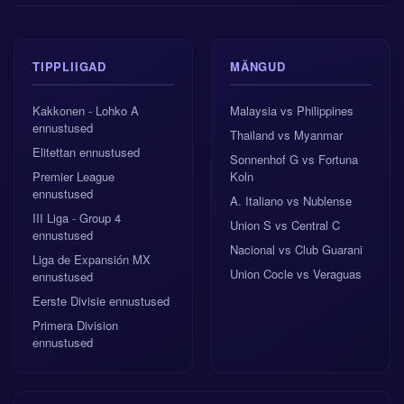
TIPPLIIGAD
MÄNGUD
Kakkonen - Lohko A
Malaysia vs Philippines
ennustused
Thailand vs Myanmar
Elitettan ennustused
Sonnenhof G vs Fortuna
Premier League
Koln
ennustused
A. Italiano vs Nublense
III Liga - Group 4
Union S vs Central C
ennustused
Nacional vs Club Guarani
Liga de Expansión MX
Union Cocle vs Veraguas
ennustused
Eerste Divisie ennustused
Primera Division
ennustused