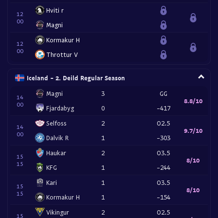
Hviti r
12
00
Magni
Kormakur H
12
00
Throttur V
Iceland - 2. Deild Regular Season
Magni
3
GG
14
8.8/10
00
Fjardabyg
0
-417
Selfoss
2
O2.5
14
9.7/10
00
Dalvik R
1
-303
Haukar
2
O3.5
15
8/10
15
KFG
1
-244
Kari
1
O3.5
15
8/10
15
Kormakur H
1
-154
Vikingur
2
O2.5
15