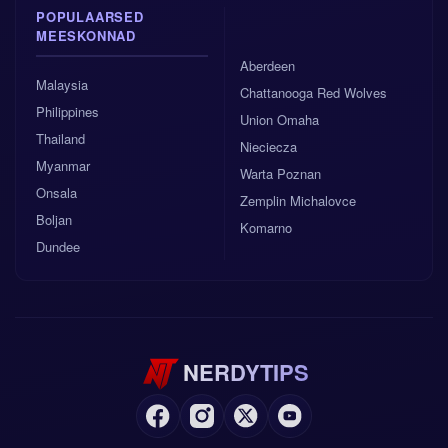
POPULAARSED
MEESKONNAD
Aberdeen
Malaysia
Chattanooga Red Wolves
Philippines
Union Omaha
Thailand
Nieciecza
Myanmar
Warta Poznan
Onsala
Zemplin Michalovce
Boljan
Komarno
Dundee
NERDYTIPS