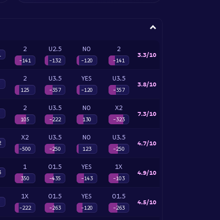
2
U2.5
NO
2
3.3/10
1
-141
-132
-120
-141
2
U3.5
YES
U3.5
3.8/10
125
-357
-120
-357
2
U3.5
NO
X2
7.3/10
105
-222
130
-323
X2
U3.5
NO
U3.5
4.7/10
2
-500
-250
123
-250
1
O1.5
YES
1X
4.9/10
3
350
-435
-143
-103
1X
O1.5
YES
O1.5
4.5/10
-222
-263
-120
-263