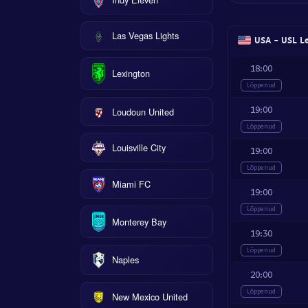
Las Vegas Lights
USA - USL L
18:00
Lexington
Lõppenud
19:00
Loudoun United
Lõppenud
Louisville City
19:00
Lõppenud
Miami FC
19:00
Lõppenud
Monterey Bay
19:30
Lõppenud
Naples
20:00
Lõppenud
New Mexico United