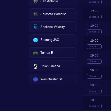
San Antonio
Lõppenud
19:00
Sarasota Paradise
Lõppenud
19:00
Spokane Velocity
Lõppenud
Sporting JAX
19:00
Lõppenud
Tampa B
19:00
Lõppenud
Union Omaha
19:30
Lõppenud
Westchester SC
19:30
Lõppenud
20:00
Lõppenud