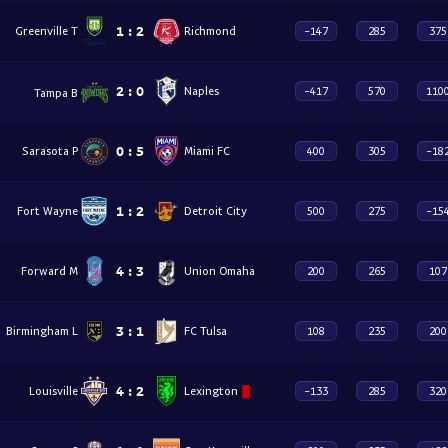
1
:
2
Greenville T
Richmond
-147
285
375
2
:
0
Naples
-417
570
110
Tampa B
0
:
5
Sarasota P
Miami FC
400
305
-18
1
:
2
Fort Wayne
Detroit City
500
275
-15
4
:
3
Forward M
Union Omaha
200
265
107
3
:
1
Birmingham L
FC Tulsa
108
235
200
4
:
2
Louisville
Lexington
-133
285
320