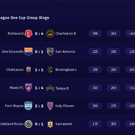
eague One Cup Group Stage
0
:
4
Richmond
Charleston B
390
245
-14
0
:
1
San Antonio
One Knoxville
225
220
125
1
:
1
Chattanoo
Birmingham L
230
250
105
1
:
4
Miami FC
310
245
-11
Tampa B
2
:
2
Fort Wayne
Indy Eleven
350
270
-13
0
:
1
Oakland Roots
Sacrament
175
205
190