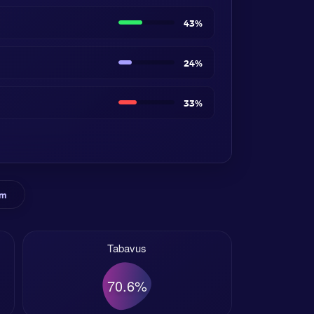
43%
24%
33%
rm
Tabavus
70.6%