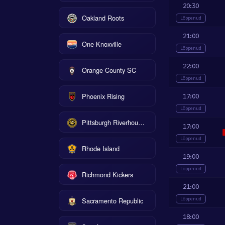
20:30
Oakland Roots
Lõppenud
21:00
One Knoxville
Lõppenud
22:00
Orange County SC
Lõppenud
Phoenix Rising
17:00
Lõppenud
Pittsburgh Riverhounds
17:00
Lõppenud
Rhode Island
19:00
Lõppenud
Richmond Kickers
21:00
Lõppenud
Sacramento Republic
18:00