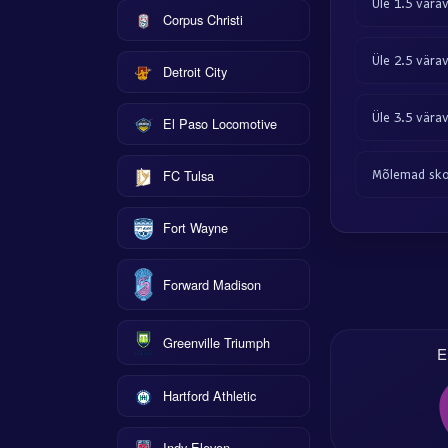
Üle 1.5 vära
Corpus Christi
Üle 2.5 vära
Detroit City
Üle 3.5 vära
El Paso Locomotive
FC Tulsa
Mõlemad sko
Fort Wayne
Forward Madison
Greenville Triumph
E
Hartford Athletic
Indy Eleven