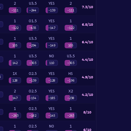
2
U3.5
YES
2
7.3/10
1
-111
-244
-139
-111
1
O1.5
YES
1
6.8/10
-122
-435
-147
-122
1
U3.5
YES
1
6.4/10
105
-294
-149
105
1
U3.5
NO
U3.5
4.4/10
142
-303
110
-303
1X
O2.5
YES
HS
4.9/10
3
128
-139
-128
-196
2
O2.5
YES
X2
4.2/10
147
-154
-185
-238
1
O2.5
YES
1
8/10
-263
-182
-145
-263
1
O2.5
NO
1
6/10