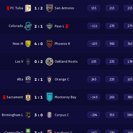
1
:
2
FC Tulsa
San Antonio
155
215
215
2
:
1
Paso L
Colorado
-111
270
275
4
:
0
New M
Phoenix R
-105
360
345
0
:
2
Las V
Oakland Roots
195
235
138
2
:
1
Alta
Orange C
245
235
105
1
:
1
Sacrament
Monterey Bay
-149
265
380
3
:
0
Birmingham L
Corpus C
-294
355
580
3
:
1
Greenville T
Loudoun U
167
230
140