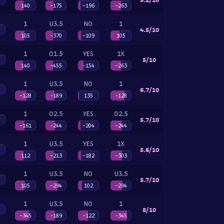
140
-175
-196
-263
1
U3.5
NO
1
4.5/10
105
-370
-109
105
1
O1.5
YES
1X
5/10
140
-455
-154
-263
1
U3.5
NO
1
6.7/10
-128
-189
135
-128
1
O2.5
YES
O2.5
5.7/10
-161
-244
-204
-244
1
U3.5
YES
1X
5.6/10
112
-213
-182
-303
1
U3.5
NO
U3.5
5.7/10
105
-294
102
-294
1
U3.5
NO
1
8/10
-345
-189
-122
-345