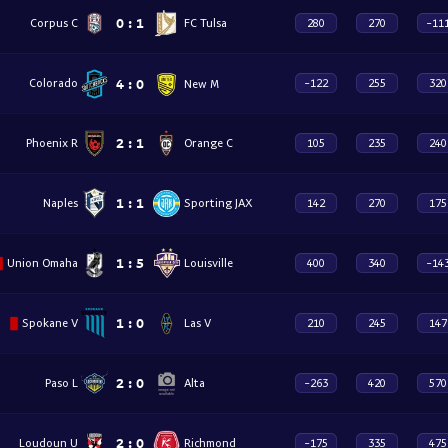
0
:
1
Corpus C
FC Tulsa
280
270
-11
4
:
0
New M
Colorado
-122
255
320
2
:
1
Phoenix R
Orange C
105
235
240
1
:
1
Naples
Sporting JAX
142
270
175
1
:
5
Union Omaha
Louisville
400
340
-14
1
:
0
Spokane V
Las V
210
245
147
2
:
0
Paso L
Alta
-263
420
570
2
:
0
Loudoun U
Richmond
-175
335
475