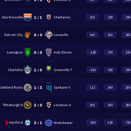
1
:
1
Chattanoo
One Knoxville
105
230
295
0
:
0
Detroit City
Louisville
140
245
185
0
:
0
Lexington
Indy Eleven
-128
270
325
1
:
0
Charlotte
Greenville T
-161
320
360
1
:
3
Oakland Roots
Spokane V
112
240
205
2
:
0
Pittsburgh R
Loudoun U
105
245
285
2
:
1
Hartford
Westchester
-345
430
720