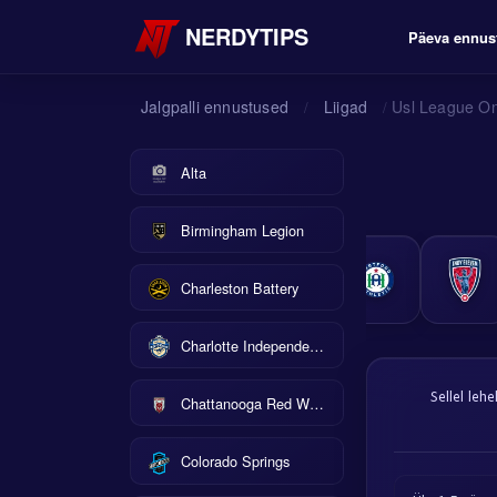
NERDYTIPS
Päeva ennus
Jalgpalli ennustused
Liigad
Usl League O
/
/
Alta
Birmingham Legion
Charleston Battery
Charlotte Independence
Sellel leh
Chattanooga Red Wolves
Colorado Springs