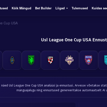
tused
Kõik Mängud
Bet Builder
Liigad
Tulemused
Kuidas se
ne Cup USA
Usl League One Cup USA Ennus
el näed Usl League One Cup USA analüüsi ja ennustusi. Arvesse võetakse stati
mänguajalugu ning ennustused genereeritakse automaatselt AI a