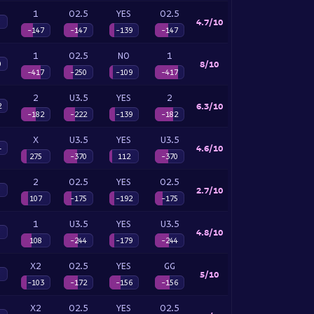
1
O2.5
YES
O2.5
4.7/10
-147
-147
-139
-147
1
O2.5
NO
1
8/10
0
-417
-250
-109
-417
2
U3.5
YES
2
6.3/10
2
-182
-222
-139
-182
X
U3.5
YES
U3.5
4.6/10
4
275
-370
112
-370
2
O2.5
YES
O2.5
2.7/10
107
-175
-192
-175
1
U3.5
YES
U3.5
4.8/10
108
-244
-179
-244
X2
O2.5
YES
GG
5/10
-103
-172
-156
-156
X2
O2.5
YES
O2.5