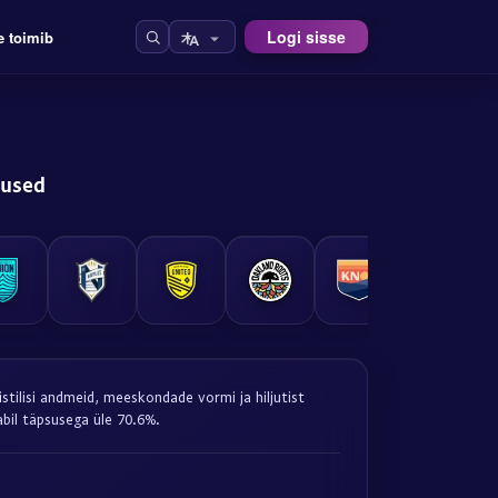
Logi sisse
e toimib
tused
stilisi andmeid, meeskondade vormi ja hiljutist
bil täpsusega üle 70.6%.