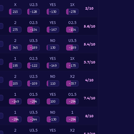
X
U2.5
YES
1X
2/10
215
-128
-130
-278
2
O2.5
YES
O2.5
5.6/10
275
-154
-167
-154
2
U3.5
NO
U3.5
5.4/10
345
-189
130
-189
1
O2.5
YES
1X
3.7/10
195
-122
-149
-175
2
U2.5
NO
X2
4/10
105
-109
110
-357
1
O1.5
YES
O1.5
7.4/10
-149
-294
100
-294
1
U3.5
NO
1
8/10
-294
-244
-130
-294
2
U3.5
YES
X2
5.2/10