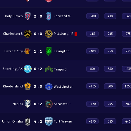
2
:
0
Indy Eleven
Forward M
-208
410
640
0
:
0
Charleston B
Pittsburgh R
115
215
275
1
:
1
Detroit City
Lexington
-102
250
270
0
:
2
Sporting JAX
600
350
-23
Tampa B
3
:
0
Rhode Island
Westchester
-435
500
135
0
:
2
Naples
Sarasota P
-130
245
380
4
:
2
Union Omaha
Fort Wayne
-175
315
445