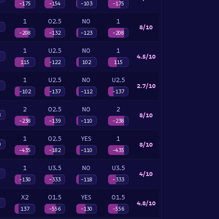
-175
-154
-103
-175
1
O2.5
NO
1
8/10
-208
-132
-123
-208
1
U2.5
NO
1
4.5/10
115
-122
102
115
1
U2.5
NO
U2.5
2.7/10
-102
-137
-112
-137
2
O2.5
NO
2
8/10
8
-238
-139
-110
-238
1
O2.5
YES
1
8/10
0
-435
-182
-110
-435
1
U3.5
NO
U3.5
4/10
-130
-333
-118
-333
X2
O1.5
YES
O1.5
4.8/10
137
-556
-130
-556