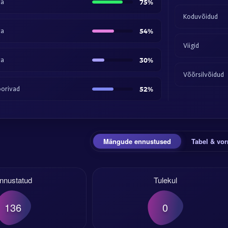
va
75%
Koduvõidud
va
54%
Viigid
va
30%
Võõrsilvõidud
orivad
52%
Mängude ennustused
Tabel & vo
nnustatud
Tulekul
136
0