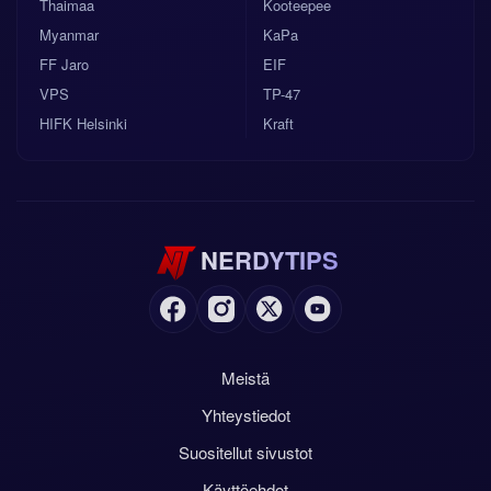
Thaimaa
Kooteepee
Myanmar
KaPa
FF Jaro
EIF
VPS
TP-47
HIFK Helsinki
Kraft
NERDYTIPS
Meistä
Yhteystiedot
Suositellut sivustot
Käyttöehdot