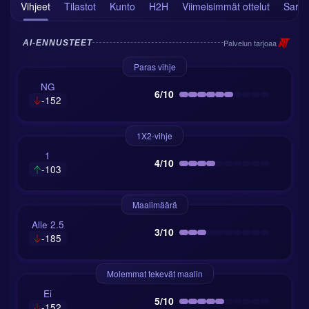
Vihjeet
Tilastot
Kunto
H2H
Viimeisimmät ottelut
Sarja
Palvelun tarjoaa
AI-ENNUSTEET
Paras vihje
NG
6/10
-152
1X2-vihje
1
4/10
-103
Maalimäärä
Alle 2.5
3/10
-185
Molemmat tekevät maalin
Ei
5/10
-152