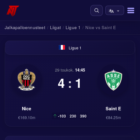
Jalkapalloennusteet
Liigat
Ligue 1
Nice vs Saint E
/
/
/
Ligue 1
29 toukok.
14:45
4
:
1
Nice
Saint E
-103
230
390
€169.10m
€84.25m