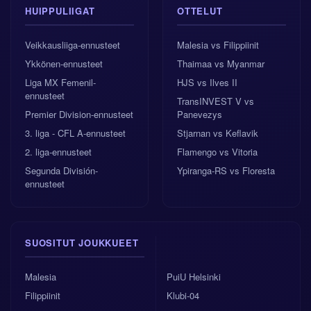
HUIPPULIIGAT
OTTELUT
Veikkausliiga-ennusteet
Malesia vs Filippiinit
Ykkönen-ennusteet
Thaimaa vs Myanmar
Liga MX Femenil-
HJS vs Ilves II
ennusteet
TransINVEST V vs
Premier Division-ennusteet
Panevezys
3. liga - CFL A-ennusteet
Stjarnan vs Keflavik
2. liga-ennusteet
Flamengo vs Vitoria
Segunda División-
Ypiranga-RS vs Floresta
ennusteet
SUOSITUT JOUKKUEET
Malesia
PuiU Helsinki
Filippiinit
Klubi-04