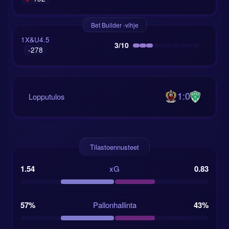
Bet Builder -vihje
1X&U4.5
3/10
-278
1:0
Lopputulos
Tilastoennusteet
1.54
xG
0.83
57%
Pallonhallinta
43%