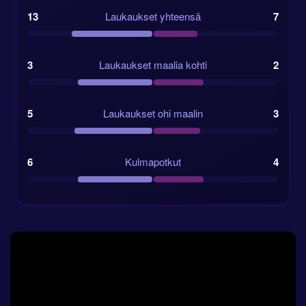
13
Laukaukset yhteensä
7
3
Laukaukset maalia kohti
2
5
Laukaukset ohi maalin
3
6
Kulmapotkut
4