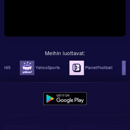
Meihin luottavat:
365
YahooSports
PlanetFootball