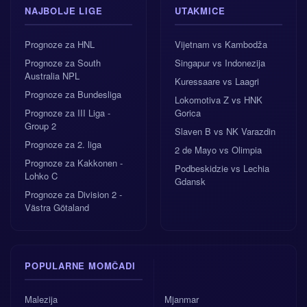
NAJBOLJE LIGE
UTAKMICE
Prognoze za HNL
Vijetnam vs Kambodža
Prognoze za South
Singapur vs Indonezija
Australia NPL
Kuressaare vs Laagri
Prognoze za Bundesliga
Lokomotiva Z vs HNK
Prognoze za III Liga -
Gorica
Group 2
Slaven B vs NK Varazdin
Prognoze za 2. liga
2 de Mayo vs Olimpia
Prognoze za Kakkonen -
Podbeskidzie vs Lechia
Lohko C
Gdansk
Prognoze za Division 2 -
Västra Götaland
POPULARNE MOMČADI
Malezija
Mjanmar