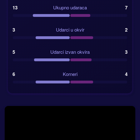
13
Ukupno udaraca
7
3
Udarci u okvir
2
5
Udarci izvan okvira
3
6
Korneri
4