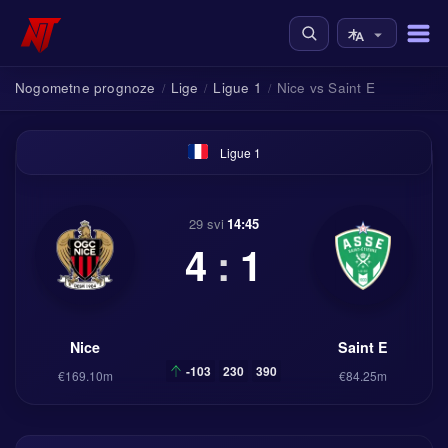
Nogometne prognoze
Lige
Ligue 1
Nice vs Saint E
/
/
/
Ligue 1
29 svi
14:45
4
:
1
Nice
Saint E
-103
230
390
€169.10m
€84.25m