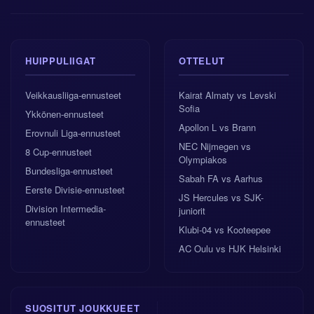
HUIPPULIIGAT
OTTELUT
Veikkausliiga-ennusteet
Kairat Almaty vs Levski
Sofia
Ykkönen-ennusteet
Apollon L vs Brann
Erovnuli Liga-ennusteet
NEC Nijmegen vs
8 Cup-ennusteet
Olympiakos
Bundesliga-ennusteet
Sabah FA vs Aarhus
Eerste Divisie-ennusteet
JS Hercules vs SJK-
Division Intermedia-
juniorit
ennusteet
Klubi-04 vs Kooteepee
AC Oulu vs HJK Helsinki
SUOSITUT JOUKKUEET