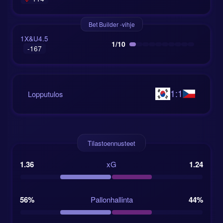
Bet Builder -vihje
1X&U4.5
1/10
-167
1:1
Lopputulos
Tilastoennusteet
1.36
xG
1.24
56%
Pallonhallinta
44%