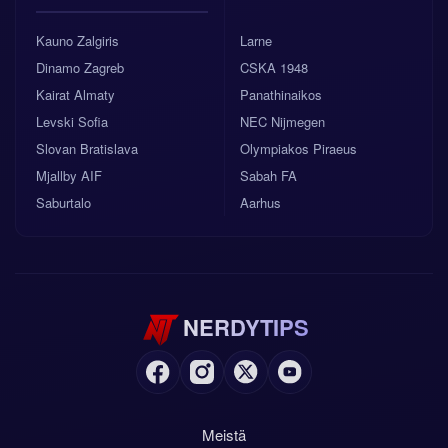
Kauno Zalgiris
Larne
Dinamo Zagreb
CSKA 1948
Kairat Almaty
Panathinaikos
Levski Sofia
NEC Nijmegen
Slovan Bratislava
Olympiakos Piraeus
Mjallby AIF
Sabah FA
Saburtalo
Aarhus
NERDYTIPS
Meistä