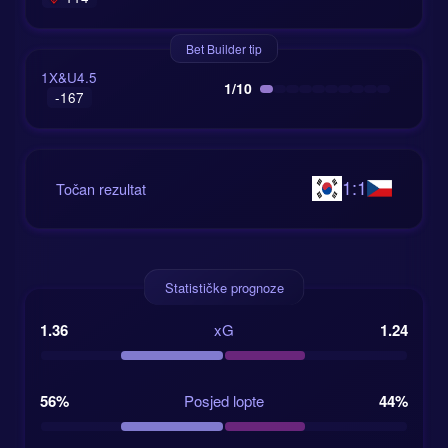
Bet Builder tip
1X&U4.5
1/10
-167
1:1
Točan rezultat
Statističke prognoze
1.36
xG
1.24
56%
Posjed lopte
44%