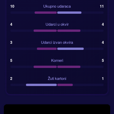
10
Ukupno udaraca
11
4
Udarci u okvir
4
3
Udarci izvan okvira
4
5
Korneri
5
2
Žuti kartoni
1