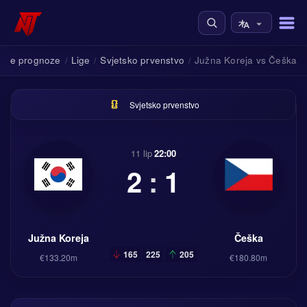
tne prognoze
Lige
Svjetsko prvenstvo
Južna Koreja vs Češka
/
/
/
Svjetsko prvenstvo
11 lip
22:00
2
:
1
Južna Koreja
Češka
165
225
205
€133.20m
€180.80m