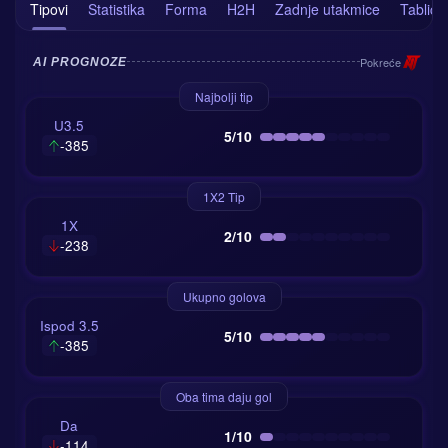
Tipovi
Statistika
Forma
H2H
Zadnje utakmice
Tablica
Pokreće
AI PROGNOZE
Najbolji tip
U3.5
5/10
-385
1X2 Tip
1X
2/10
-238
Ukupno golova
Ispod 3.5
5/10
-385
Oba tima daju gol
Da
1/10
-114