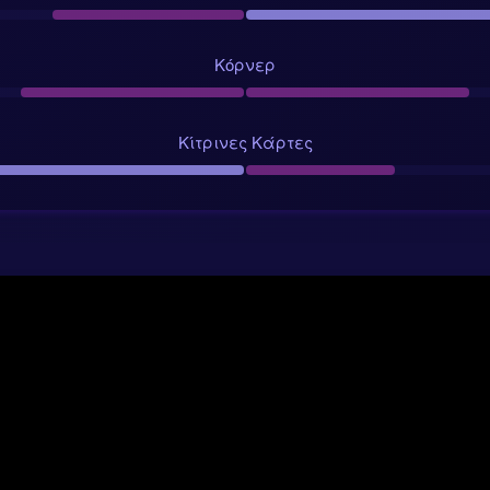
AI επιλογές και πώς δένουν μεταξύ τους
Κόρνερ
α:
Under 3.5 γκολ (1.26), με βάση τον ισορροπημένο όγκο τελικ
 του αγώνα.
Κίτρινες Κάρτες
Νότια Κορέα ή ισοπαλία) στο 1.45, confidence 2.0 — χαμηλή σι
 απειλή είναι υπαρκτή.
:
1:1, με προβλεπόμενο ημίχρονο 0:1.
νες η Κορέα, 1 η Τσεχία — αρκετή ένταση για να μείνει το μ
 ψάχνει
Προγνωστικό Νότια Κορέα vs Τσεχία
με πρακτική σ
τε ελεγχόμενο τέμπο, κίνδυνο από στατικές φάσεις και ένα 
το σημείο βρασμού. Αν κοιτάτε και το
head to head
, δείτε τ
 παρά σαν παραδοσιακό ντέρμπι — μικρές λεπτομέρειες, χ