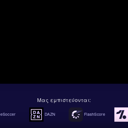
γμή για την κάθε πλευρά μοιάζουν το πιο λογικό σενάριο.
Μας εμπιστεύονται:
r
DAZN
FlashScore
OneFoo