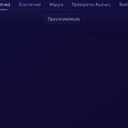
στικά
Στατιστικά
Φόρμα
Πρόσφατοι Αγώνες
Βαθ
Προεπισκόπηση