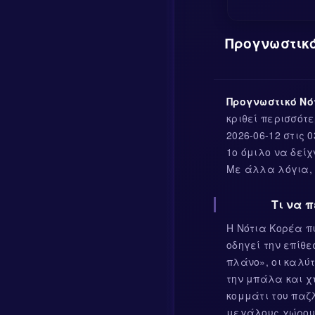
Προγνωστικό
Προγνωστικό Νό
κριθεί περισσότ
2026-06-12 στις 
1ο όμιλο να δείχ
Με άλλα λόγια, 
Τι να 
Η Νότια Κορέα π
οδηγεί την επίθε
πλάνο», οι καλύ
την μπάλα και χτ
κομμάτι του παζλ
μεγάλους χώρους