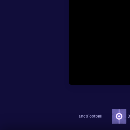
γκολ
και μία στι
YahooSports
PlanetFootball
BeSocce