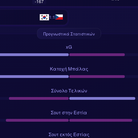
-167
οτα το εντυπωσιακό, αλλά δείχνει ότι μπαίνει σε «τρομευρα
1:1
 μικρή ψυχολογική άνεση για τους φίλους της Κορέας: έχου
 2022 πήγαν στην Ουρουγουάη ως ξεκάθαρο αουτσάιντερ και 
ορούν να κρατήσουν σωστά τις αποστάσεις και να υποφέρουν
Προγνωστικά Στατιστικών
xG
Αποδόσεις, στατιστικά και η ματιά του NerdyTips
ίχνουν πως πρόκειται για αμφίρροπο παιχνίδι: Άσος 2.73, Ισ
Κατοχή Μπάλας
α και η χρηματιστηριακή αξία των ρόστερ δεν τους χωρίζει 
ι €180.80m). Άρα, στρεφόμαστε στους δείκτες του αγώνα: η 
 για την Κορέα, 44% για την Τσεχία· τελικές 10-11· στον στόχ
Σύνολο Τελικών
 «ανταλλαγή μικρών χτυπημάτων», όχι τρελό σκορ.
καλύτερό μας
Προγνωστικό
είναι το
Under 3.5 συνολικά γκο
Σουτ στην Εστία
ν και οι δύο ομάδες βγάλουν περίπου τέσσερις τελικές στον σ
γύρι γκολ — εκτός κι αν οι τερματοφύλακες αποφασίσουν 
Σουτ εκτός Εστίας