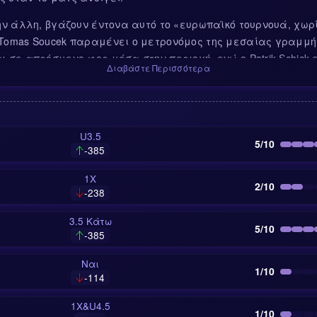
την άλλη, βγάζουν έντονα αυτό το «ευρωπαϊκό τουρνουά, χω
Tomas Soucek παραμένει ο μετρονόμος της μεσαίας γραμμή
 σε απρόσμενο φορ μέσα στην περιοχή, ενώ ο Patrik Schick 
Διαβάστε Περισσότερα
 αναφοράς μπροστά. Το επιπλέον μπαχαρικό είναι ο Pavel S
 στη Λιόν — ακριβώς το είδος του δημιουργικού μέσου που μ
ς όταν οι φάσεις είναι λίγες.
U3.5
Σημειώσεις ομάδων που αξίζει να κρατήσετε
5/10
-385
 Νότιας Κορέας:
Ο Lee Gi-hyuk κλήθηκε με έκπληξη, μαζί με 
1X
2/10
-238
ίνοντας φρέσκια ενέργεια και λύσεις στη μεσαία γραμμή.
3.5 Κάτω
5/10
ια την Τσεχία:
Ο Adam Hlozek είναι ξανά διαθέσιμος μετά α
-385
γάμπα και το πόδι. Όμως οι David Doudera και Tomas Chory ί
Ναι
ο 100% μετά από μακροχρόνιους αποκλεισμούς.
1/10
-114
1X&U4.5
ιμασίας:
Η Κορέα έκλεισε τα φιλικά της με οριακή νίκη επί τ
1/10