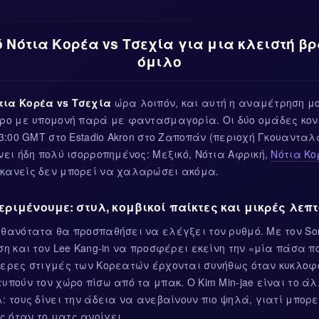
 Νότια Κορέα vs Τσεχία για μια κλειστή βρ
όμιλο
τια Κορέα vs Τσεχία
ώρα λοιπόν, και αυτή η αναμέτρηση μ
ερο με υπομονή παρά με φαντασμαγορία. Οι δύο ομάδες κον
03:00 GMT στο Estadio Akron στο Ζαποπάν (περιοχή Γκουαντα
νει ήδη πολύ ισορροπημένος: Μεξικό, Νότια Αφρική,
Νότια Κ
κανείς δεν μπορεί να χαλαρώσει ακόμα.
περιμένουμε: στυλ, κομβικοί παίκτες και μικρές λεπ
ιθανότατα θα προσπαθήσει να ελέγξει τον ρυθμό. Με τον So
ση και τον Lee Kang-in να προσφέρει εκείνη την «μία πάσα π
τερες στιγμές των Κορεατών έρχονται συνήθως όταν κυκλο
υπούν τον χώρο πίσω από τα μπακ. Ο Kim Min-jae είναι το 
: τους δίνει την άδεια να ανεβαίνουν πιο ψηλά, γιατί μπορ
 όταν το ματς ανοίγει.