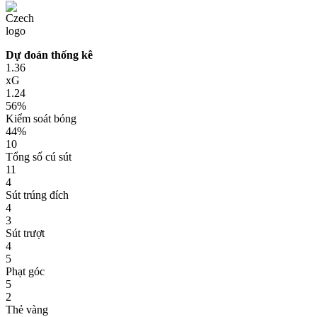
Dự đoán thống kê
1.36
xG
1.24
56%
Kiểm soát bóng
44%
10
Tổng số cú sút
11
4
Sút trúng đích
4
3
Sút trượt
4
5
Phạt góc
5
2
Thẻ vàng