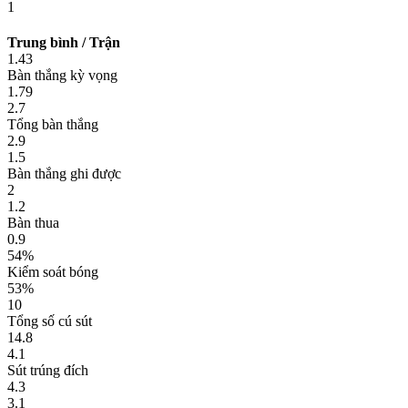
1
Trung bình / Trận
1.43
Bàn thắng kỳ vọng
1.79
2.7
Tổng bàn thắng
2.9
1.5
Bàn thắng ghi được
2
1.2
Bàn thua
0.9
54%
Kiểm soát bóng
53%
10
Tổng số cú sút
14.8
4.1
Sút trúng đích
4.3
3.1