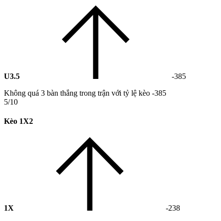
U3.5
-385
Không quá 3 bàn thắng trong trận với tỷ lệ kèo -385
5/10
Kèo 1X2
1X
-238