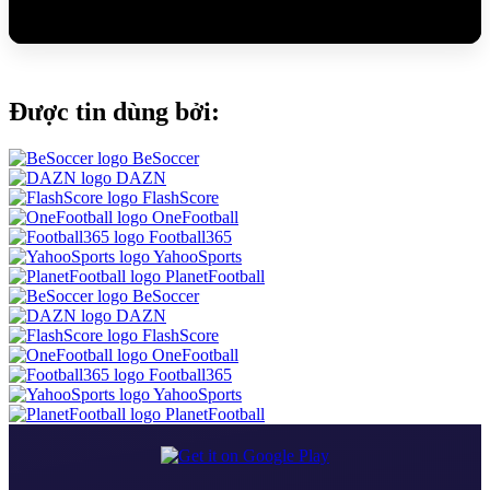
Được tin dùng bởi:
BeSoccer
DAZN
FlashScore
OneFootball
Football365
YahooSports
PlanetFootball
BeSoccer
DAZN
FlashScore
OneFootball
Football365
YahooSports
PlanetFootball