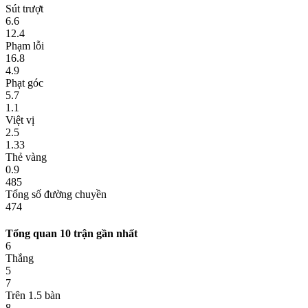
Sút trượt
6.6
12.4
Phạm lỗi
16.8
4.9
Phạt góc
5.7
1.1
Việt vị
2.5
1.33
Thẻ vàng
0.9
485
Tổng số đường chuyền
474
Tổng quan 10 trận gần nhất
6
Thắng
5
7
Trên 1.5 bàn
8