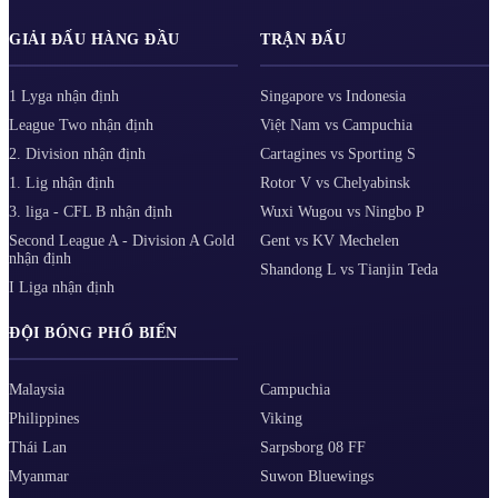
GIẢI ĐẤU HÀNG ĐẦU
TRẬN ĐẤU
1 Lyga nhận định
Singapore vs Indonesia
League Two nhận định
Việt Nam vs Campuchia
2. Division nhận định
Cartagines vs Sporting S
1. Lig nhận định
Rotor V vs Chelyabinsk
3. liga - CFL B nhận định
Wuxi Wugou vs Ningbo P
Second League A - Division A Gold
Gent vs KV Mechelen
nhận định
Shandong L vs Tianjin Teda
I Liga nhận định
ĐỘI BÓNG PHỔ BIẾN
Malaysia
Campuchia
Philippines
Viking
Thái Lan
Sarpsborg 08 FF
Myanmar
Suwon Bluewings