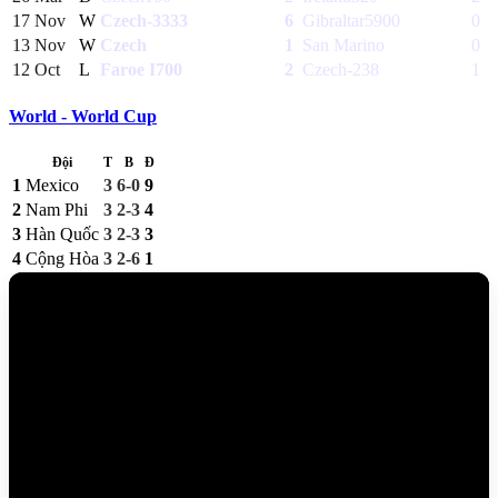
17 Nov
W
Czech
-3333
6
Gibraltar
5900
0
13 Nov
W
Czech
1
San Marino
0
12 Oct
L
Faroe I
700
2
Czech
-238
1
World - World Cup
Đội
T
B
Đ
1
Mexico
3
6-0
9
2
Nam Phi
3
2-3
4
3
Hàn Quốc
3
2-3
3
4
Cộng Hòa
3
2-6
1