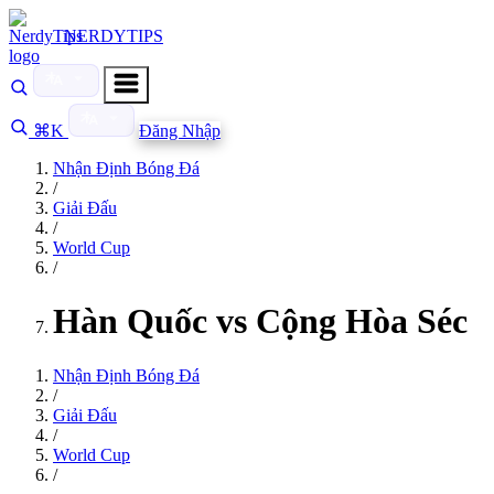
NERDYTIPS
⌘K
Đăng Nhập
Nhận Định Bóng Đá
/
Giải Đấu
/
World Cup
/
Hàn Quốc vs Cộng Hòa Séc
Nhận Định Bóng Đá
/
Giải Đấu
/
World Cup
/