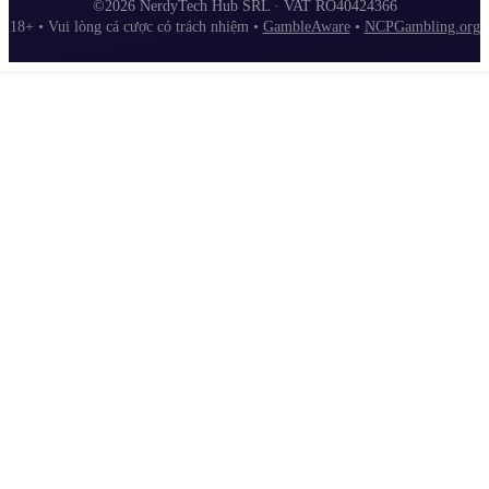
©2026 NerdyTech Hub SRL · VAT RO40424366
18+ • Vui lòng cá cược có trách nhiệm •
GambleAware
•
NCPGambling.org