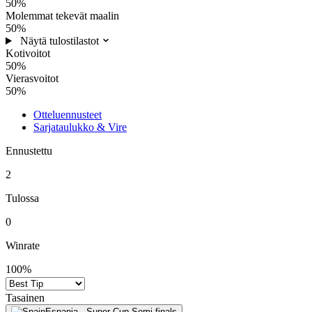
50%
Molemmat tekevät maalin
50%
Näytä tulostilastot
Kotivoitot
50%
Vierasvoitot
50%
Otteluennusteet
Sarjataulukko & Vire
Ennustettu
2
Tulossa
0
Winrate
100%
Tasainen
Espanja - Super Cup Semi-finals