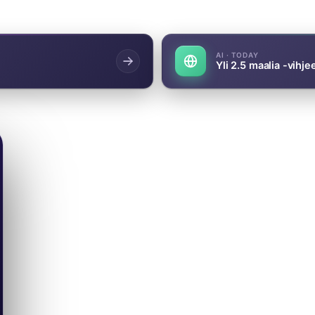
AI · TODAY
Yli 2.5 maalia -vihje