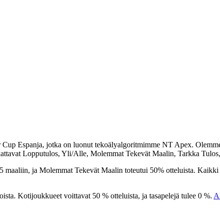
 Cup Espanja
, jotka on luonut tekoälyalgoritmimme
NT Apex
. Olemme
kattavat
Lopputulos, Yli/Alle, Molemmat Tekevät Maalin, Tarkka Tulos,
2,5 maaliin, ja Molemmat Tekevät Maalin toteutui
50%
otteluista. Kaikk
ta. Kotijoukkueet voittavat 50 % otteluista, ja tasapelejä tulee 0 %.
A