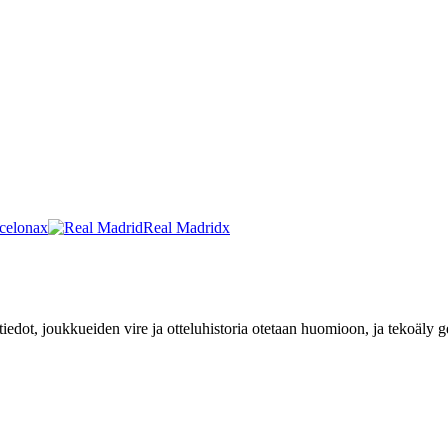
celona
x
Real Madrid
x
tiedot, joukkueiden vire ja otteluhistoria otetaan huomioon, ja tekoäly 