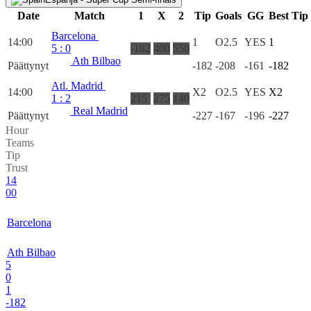
Date
Match
1
X
2
Tip
Goals
GG
Best Tip
Barcelona
14:00
1
O2.5
YES
1
5
:
0
-182
400
550
Ath Bilbao
Päättynyt
-182
-208
-161
-182
Atl. Madrid
14:00
X2
O2.5
YES
X2
1
:
2
215
275
140
Real Madrid
Päättynyt
-227
-167
-196
-227
Hour
Teams
Tip
Trust
14
00
Barcelona
Ath Bilbao
5
0
1
-182