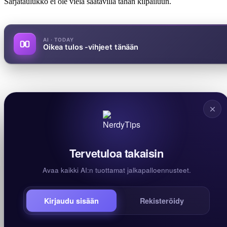
Sarjataulukko ei ole vielä saatavilla tähän kilpailuun.
AI · TODAY
Oikea tulos -vihjeet tänään
Tervetuloa takaisin
Avaa kaikki AI:n tuottamat jalkapalloennusteet.
Kirjaudu sisään
Rekisteröidy