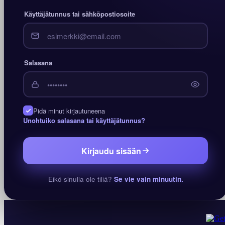
Käyttäjätunnus tai sähköpostiosoite
Salasana
Pidä minut kirjautuneena
Unohtuiko salasana tai käyttäjätunnus?
Kirjaudu sisään
Eikö sinulla ole tiliä?
Se vie vain minuutin.