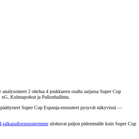
 analysoineet
2 ottelua
4 joukkueen
osalta sarjassa Super Cup
 xG, Kulmapotkut ja Pallonhallinta
.
i päättyneet Super Cup Espanja-ennusteet pysyvät näkyvissä —
I-jalkapalloennusteemme
ulottuvat paljon pidemmälle kuin Super Cup