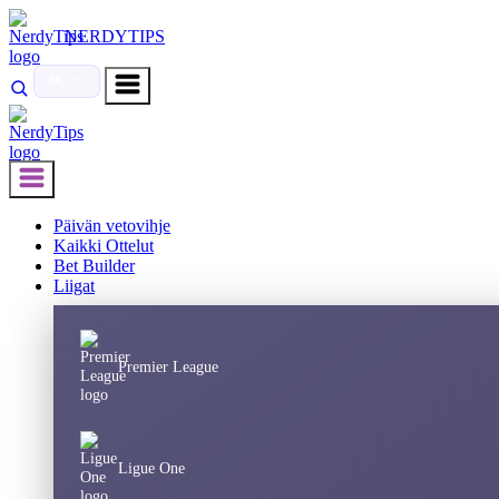
NERDYTIPS
Päivän vetovihje
Kaikki Ottelut
Bet Builder
Liigat
Premier League
Ligue One