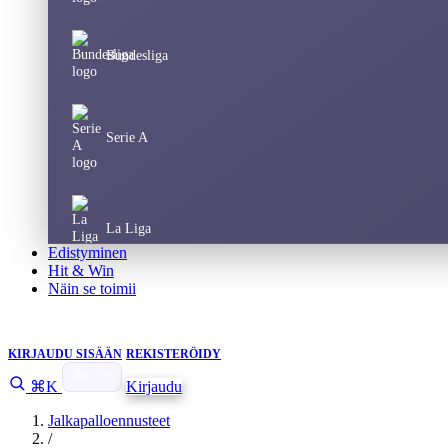
Bundesliga
Serie A
La Liga
Edistyminen
Hit & Win
Näin se toimii
Champions League
KIRJAUDU SISÄÄN
REKISTERÖIDY
⌘K
Kirjaudu
Europa League
Jalkapalloennusteet
/