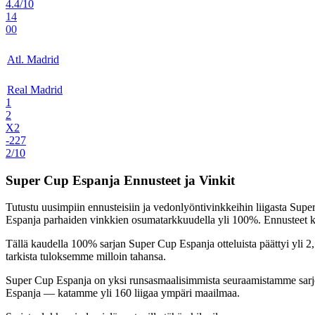
4.4/10
14
00
Atl. Madrid
Real Madrid
1
2
X2
-227
2/10
Super Cup Espanja Ennusteet ja Vinkit
Tutustu uusimpiin ennusteisiin ja vedonlyöntivinkkeihin liigasta
Super
Espanja parhaiden vinkkien osumatarkkuudella yli
100%
. Ennusteet 
Tällä kaudella
100%
sarjan Super Cup Espanja otteluista päättyi yli 
tarkista tuloksemme milloin tahansa.
Super Cup Espanja on yksi runsasmaalisimmista seuraamistamme sarjois
Espanja — katamme yli 160 liigaa ympäri maailmaa.