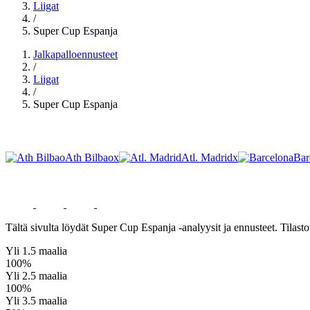
Liigat
/
Super Cup Espanja
Conference League
Jalkapalloennusteet
/
Liigat
/
Super Cup Espanja
EM-kisat 2028
Ath Bilbao
x
Atl. Madrid
x
Bar
Super Cup Espanja Ennusteet
MM-kisat 2026
Tältä sivulta löydät Super Cup Espanja -analyysit ja ennusteet. Tilasto
Kaikki liigat
Yli 1.5 maalia
100%
Yli 2.5 maalia
100%
Yli 3.5 maalia