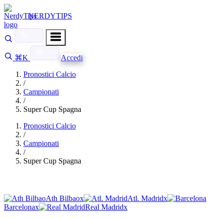
NERDYTIPS
⌘K
Accedi
Pronostici Calcio
/
Campionati
/
Super Cup Spagna
Pronostici Calcio
/
Campionati
/
Super Cup Spagna
Ath Bilbao
x
Atl. Madrid
x
Barcelona
x
Real Madrid
x
Pronostici Super Cup Spagna