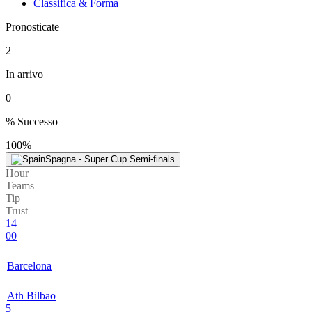
Classifica & Forma
Pronosticate
2
In arrivo
0
% Successo
100%
Spagna - Super Cup Semi-finals
Hour
Teams
Tip
Trust
14
00
Barcelona
Ath Bilbao
5