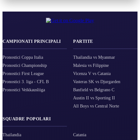
CAMPIONATI PRINCIPALI
PARTITE
Pronostici Coppa Italia
Thailandia vs Myanmar
Pronostici Championship
Malesia vs Filippine
Pronostici First League
Vicenza V vs Catania
Pronostici 3. liga - CFL B
Vasteras SK vs Djurgarden
Pronostici Veikkausliiga
Banfield vs Belgrano C
Austin II vs Sporting II
All Boys vs Central Norte
SQUADRE POPOLARI
Thailandia
Catania