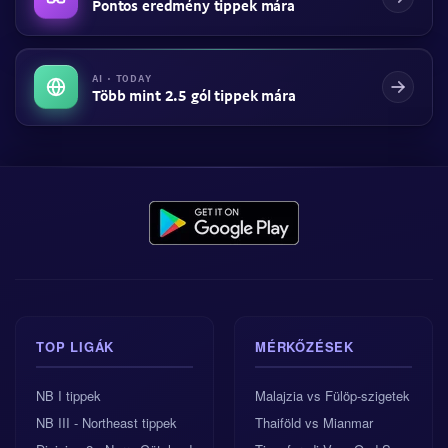
Pontos eredmény tippek mára
AI · TODAY
Több mint 2.5 gól tippek mára
TOP LIGÁK
MÉRKŐZÉSEK
NB I tippek
Malajzia vs Fülöp-szigetek
NB III - Northeast tippek
Thaiföld vs Mianmar