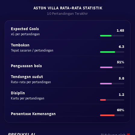
ASTON VILLA RATA-RATA STATISTIK
10 Pertandingan Terakhir
Expected Goals
1.65
xG per pertandingan
Tembakan
6.3
Tepat sasaran / pertandingan
51%
Penguasaan bola
Tendangan sudut
5.8
Rata-rata per pertandingan
Disiplin
1.2
Kartu per pertandingan
60%
Persentase Kemenangan
PREDIKSI AI
Didukung oleh