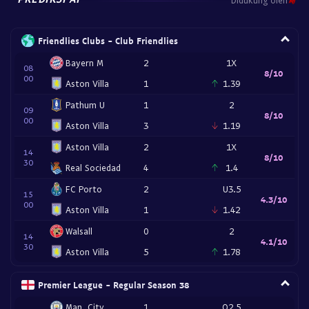
Friendlies Clubs - Club Friendlies
Bayern M
2
1X
08
8/10
00
Aston Villa
1
1.39
Pathum U
1
2
09
8/10
00
Aston Villa
3
1.19
Aston Villa
2
1X
14
8/10
30
Real Sociedad
4
1.4
FC Porto
2
U3.5
15
4.3/10
00
Aston Villa
1
1.42
Walsall
0
2
14
4.1/10
30
Aston Villa
5
1.78
Premier League - Regular Season 38
Man. City
1
O2.5