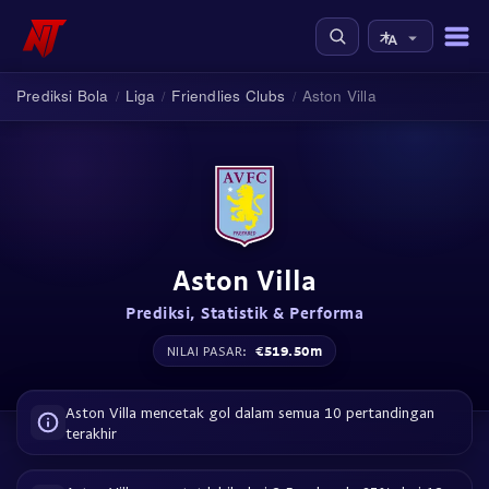
Prediksi Bola
Liga
Friendlies Clubs
Aston Villa
/
/
/
Aston Villa
Prediksi, Statistik & Performa
€519.50m
NILAI PASAR:
Aston Villa mencetak gol dalam semua 10 pertandingan
terakhir