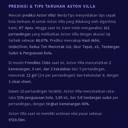
PREDIKSI & TIPS TARUHAN ASTON VILLA
Mencari
prediksi Aston Villa
? NerdyTips menyediakan tips sepak
bola berbasis AI untuk Aston Villa yang didukung oleh algoritma
kami,
NT Apex
. Hingga saat ini, kami telah menganalisis
141
pertandingan
yang melibatkan Aston Villa dengan akurasi tip
terbaik sebesar
66.67%
. Prediksi mencakup
Hasil Akhir,
Under/Over, Kedua Tim Mencetak Gol, Skor Tepat, xG, Tendangan
Sudut & Penguasaan Bola
.
Di musim
Friendlies Clubs
saat ini, Aston Villa mencatatkan
2
kemenangan, 0 seri, dan 3 kekalahan
dari 5 pertandingan,
mencetak
12 gol
(2.4 per pertandingan) dan kebobolan 9, dengan
1 clean sheet
.
Dalam 10 pertandingan terakhir, Aston Villa mencatatkan rata-
rata
51% penguasaan bola
,
1.65 xG
, dan
5.8 tendangan sudut
per
pertandingan, dengan
tingkat kemenangan 60%
.
Aston Villa saat ini memiliki estimasi nilai pasar sebesar
€519.50m
.