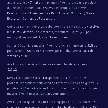
avons analysé
47 matchs
impliquant Avellino avec une précision
du meilleur pronostic de
57.45%
. Les pronostics couvrent
Résultat Final, Plus/Moins, Les Deux Équipes Marquent, Score
Exact, xG, Corners et Possession
.
Cette saison en
Friendlies Clubs
, Avellino a enregistré
2 victoires,
0 nuls et 0 défaites
en 2 matchs, marquant
8 buts
(4.0 par
match) et encaissant 1, avec
1 clean sheets
.
Sur les 10 derniers matchs, Avellino affiche en moyenne
51% de
possession
,
0.98 xG
et
4 corners
par match, avec un
taux de
victoire de 50%
.
Avellino a actuellement une valeur marchande estimée à
€17.12m
.
NerdyTips repose sur la
transparence totale
— tous les
pronostics terminés pour Avellino restent visibles afin que vous
puissiez vérifier notre bilan à tout moment. Les pronostics des
matchs à venir nécessitent un abonnement.
Avellino n'est qu'une des milliers d'équipes que nous analysons
chaque jour — explorez nos
pronostics football
sur plus de 160