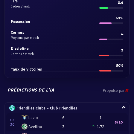
Tirs
3.6
Cadrés / match
51%
Possession
Corners
4
Moyenne par match
Discipline
2
Cartons / match
50%
Taux de victoires
PRÉDICTIONS DE L'IA
Propulsé par
Friendlies Clubs - Club Friendlies
Lazio
6
1
03
8/10
30
Avellino
3
1.72