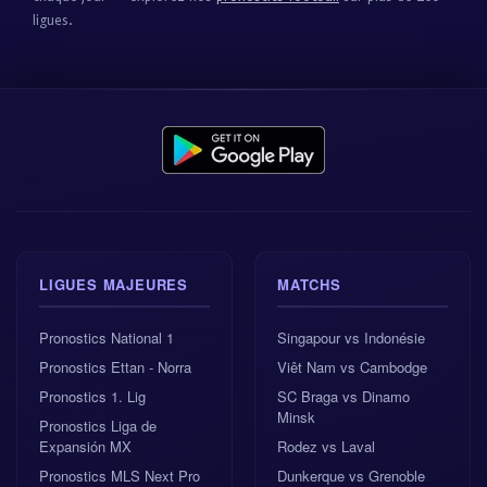
ligues.
LIGUES MAJEURES
MATCHS
Pronostics National 1
Singapour vs Indonésie
Pronostics Ettan - Norra
Viêt Nam vs Cambodge
Pronostics 1. Lig
SC Braga vs Dinamo
Minsk
Pronostics Liga de
Expansión MX
Rodez vs Laval
Pronostics MLS Next Pro
Dunkerque vs Grenoble