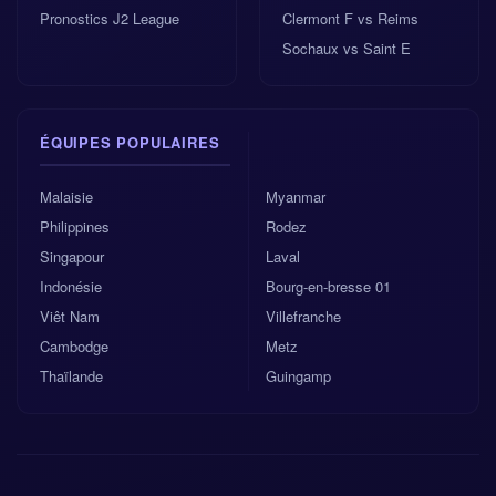
Pronostics J2 League
Clermont F vs Reims
Sochaux vs Saint E
ÉQUIPES POPULAIRES
Malaisie
Myanmar
Philippines
Rodez
Singapour
Laval
Indonésie
Bourg-en-bresse 01
Viêt Nam
Villefranche
Cambodge
Metz
Thaïlande
Guingamp