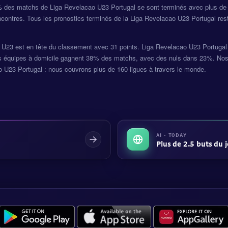
%
des matchs de Liga Revelacao U23 Portugal se sont terminés avec plus de 2
contres. Tous les pronostics terminés de la Liga Revelacao U23 Portugal reste
23 est en tête du classement avec 31 points. Liga Revelacao U23 Portugal fai
s équipes à domicile gagnent 38% des matchs, avec des nuls dans 23%. No
 U23 Portugal : nous couvrons plus de 160 ligues à travers le monde.
AI · TODAY
Plus de 2.5 buts du 