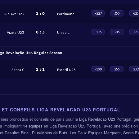
1
:
0
-227
350
625
Rio Ave U23
Portimone
0
:
3
-125
285
320
Vizela U23
Uniao L
iga Revelação U23 Regular Season
1
:
1
-109
255
232
Santa C
Estoril U23
 ET CONSEILS LIGA REVELACAO U23 PORTUGAL
niers pronostics et conseils de paris pour la
Liga Revelacao U23 Portugal
, gé
hs
impliquant
14 équipes
en Liga Revelacao U23 Portugal, avec une précision 
ent
Résultat Final, Plus/Moins de Buts, Les Deux Équipes Marquent, Score E