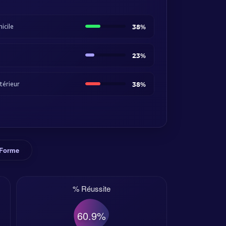
icile
38%
23%
xtérieur
38%
 Forme
% Réussite
60.9%