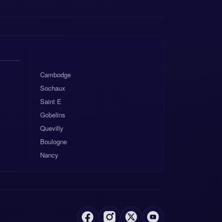
Cambodge
Sochaux
Saint E
Gobelins
Quevilly
Boulogne
Nancy