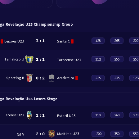
Liga Revelação U23 Championship Group
3
:
1
128
265
200
Leixoes U23
Santa C
2
:
1
Famalicao U
112
255
250
Torreense U23
0
:
2
Sporting B
Academico
225
235
123
iga Revelação U23 Losers Stage
1
:
1
Farense U23
110
240
270
Estoril U23
2
:
0
Maritimo U23
-200
350
550
Gil V