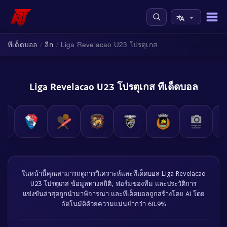
ทีเด็ดบอล
ลีก
Liga Revelacao U23 โปรตุเกส
/
/
Liga Revelacao U23 โปรตุเกส ทีเด็ดบอล
ในหน้านี้คุณสามารถดูการวิเคราะห์และทีเด็ดบอล Liga Revelacao
U23 โปรตุเกส ข้อมูลทางสถิติ, ฟอร์มของทีม และประวัติการ
แข่งขันล่าสุดถูกนำมาพิจารณา และทีเด็ดบอลถูกสร้างโดย AI โดย
อัตโนมัติด้วยความแม่นยำกว่า 60.9%