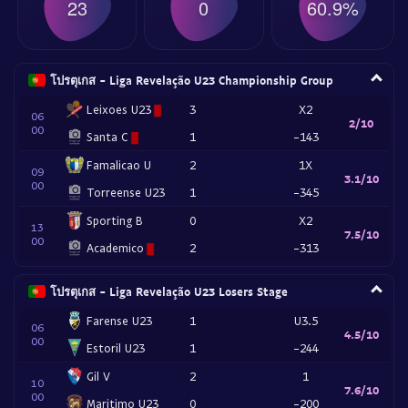
23
0
60.9%
โปรตุเกส - Liga Revelação U23 Championship Group
Leixoes U23
3
X2
06
2/10
00
Santa C
1
-143
Famalicao U
2
1X
09
3.1/10
00
Torreense U23
1
-345
Sporting B
0
X2
13
7.5/10
00
Academico
2
-313
โปรตุเกส - Liga Revelação U23 Losers Stage
Farense U23
1
U3.5
06
4.5/10
00
Estoril U23
1
-244
Gil V
2
1
10
7.6/10
00
Maritimo U23
0
-200