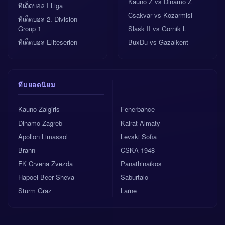
Kauno Z vs Dinamo Z
ทีเด็ดบอล I Liga
Csakvar vs Kozarmisl
ทีเด็ดบอล 2. Division -
Group 1
Slask II vs Gornik L
ทีเด็ดบอล Eliteserien
BuxDu vs Gazalkent
ทีมยอดนิยม
Kauno Zalgiris
Fenerbahce
Dinamo Zagreb
Kairat Almaty
Apollon Limassol
Levski Sofia
Brann
CSKA 1948
FK Crvena Zvezda
Panathinaikos
Hapoel Beer Sheva
Saburtalo
Sturm Graz
Larne