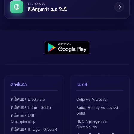
AI · TODAY
ทีเด็ดสูงกว่า 2.5 วันนี้
ลีกชั้นนำ
แมตช์
ทีเด็ดบอล Eredivisie
Celje vs Ararat-Ar
ทีเด็ดบอล Ettan - Södra
Kairat Almaty vs Levski
Sofia
ทีเด็ดบอล USL
Championship
NEC Nijmegen vs
Olympiakos
ทีเด็ดบอล III Liga - Group 4