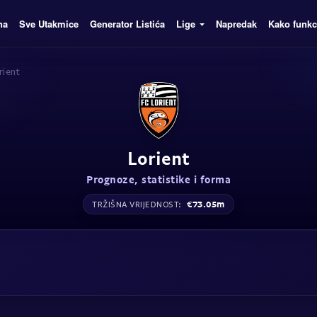
na
Sve Utakmice
Generator Listića
Lige
Napredak
Kako funkc
rient
Lorient
Prognoze, statistike i forma
€73.05m
TRŽIŠNA VRIJEDNOST: