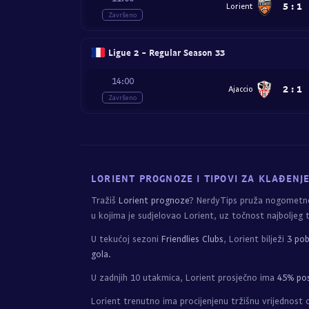
5
:
1
Lorient
Završeno
Ligue 2 - Regular Season 33
14:00
2
:
1
Ajaccio
Završeno
LORIENT PROGNOZE I TIPOVI ZA KLAĐENJ
Tražiš
Lorient prognoze
? NerdyTips pruža nogometne
u kojima je sudjelovao Lorient, uz točnost najboljeg 
U tekućoj sezoni
Friendlies Clubs
, Lorient bilježi
3 pob
gola
.
U zadnjih 10 utakmica, Lorient prosječno ima
45% pos
Lorient trenutno ima procijenjenu tržišnu vrijednost