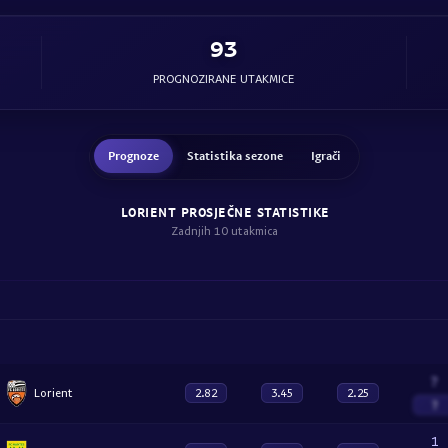
93
PROGNOZIRANE UTAKMICE
Prognoze
Statistika sezone
Igrači
LORIENT PROSJEČNE STATISTIKE
Zadnjih 10 utakmica
?
Lorient
2.82
3.45
2.25
?
1