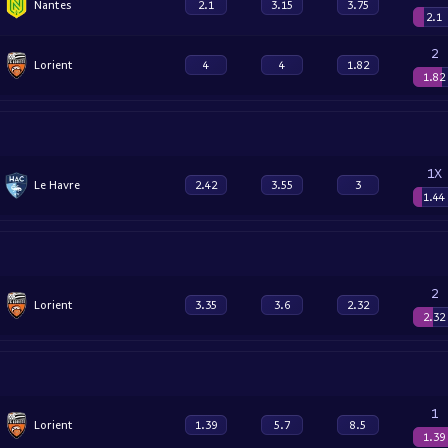
Nantes
2.1
3.15
3.75
2.1
2
Lorient
4
4
1.82
1.82
1X
Le Havre
2.42
3.55
3
1.44
2
Lorient
3.35
3.6
2.32
2.32
1
Lorient
1.39
5.7
8.5
1.39