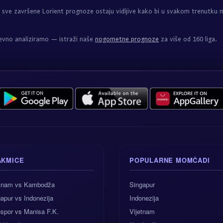
sve završene Lorient prognoze ostaju vidljive kako bi u svakom trenutku 
evno analiziramo — istraži naše
nogometne prognoze
za više od 160 liga.
AKMICE
POPULARNE MOMČADI
etnam vs Kambodža
Singapur
apur vs Indonezija
Indonezija
spor vs Manisa F.K.
Vijetnam