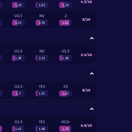
4.3/10
1.29
1.82
1.29
U3.5
NO
2
8/10
1.55
2.35
1.82
U3.5
NO
U3.5
2.4/10
1.38
2.15
1.38
O2.5
YES
X2
6/10
1.7
1.55
1.43
O2.5
YES
HS2+
8.8/10
1.45
1.68
1.33