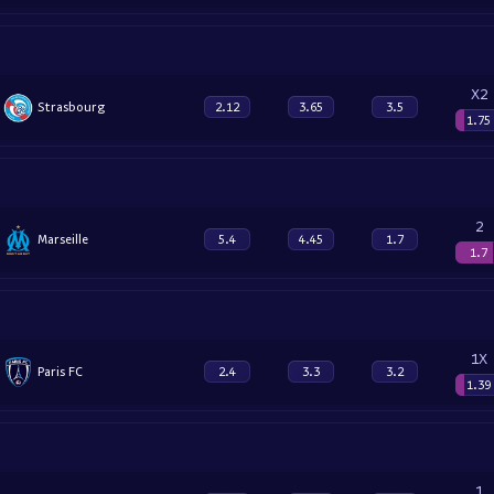
X2
Strasbourg
2.12
3.65
3.5
1.75
2
Marseille
5.4
4.45
1.7
1.7
1X
Paris FC
2.4
3.3
3.2
1.39
1