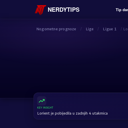
NERDYTIPS
Tip da
Nogometne prognoze
/
Lige
/
Ligue 1
/
Lo
KEY INSIGHT
Lorient je pobijedila u zadnjih 4 utakmica