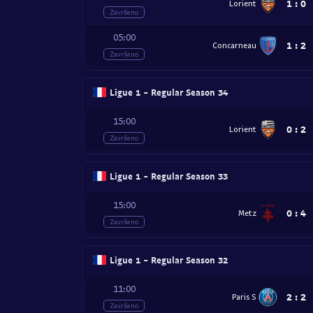
1
:
0
Lorient
Završeno
05:00
1
:
2
Concarneau
Završeno
Ligue 1 - Regular Season 34
15:00
0
:
2
Lorient
Završeno
Ligue 1 - Regular Season 33
15:00
0
:
4
Metz
Završeno
Ligue 1 - Regular Season 32
11:00
2
:
2
Paris S
Završeno