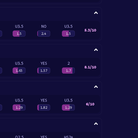
U3.5
NO
U3.5
5.3/10
1.5
2.4
1.5
U3.5
YES
2
8.1/10
1.65
1.57
1.7
U3.5
YES
U3.5
6/10
1.29
1.82
1.29
O2.5
YES
HS2+