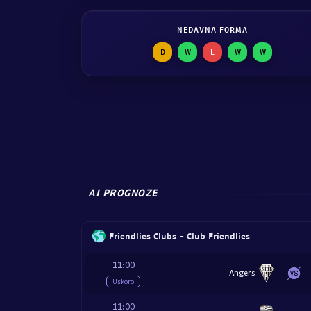
NEDAVNA FORMA
D
W
L
W
W
AI PROGNOZE
Friendlies Clubs - Club Friendlies
11:00
Angers
Uskoro
11:00