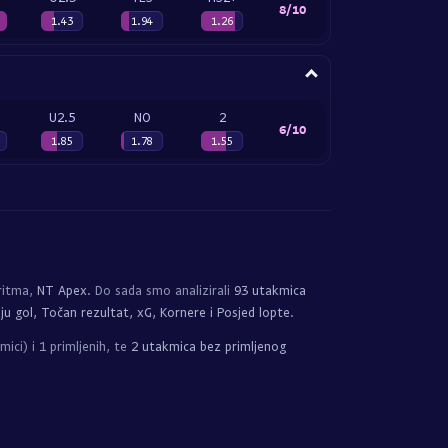
8/10
1.43
1.94
1.26
U2.5
NO
2
6/10
1.85
1.78
1.55
ritma,
NT Apex
. Do sada smo analizirali
93 utakmica
ju gol, Točan rezultat, xG, Kornere i Posjed lopte
.
ici) i 1 primljenih, te
2 utakmica bez primljenog