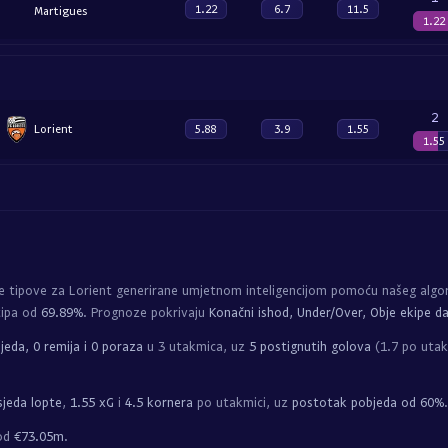
1.22
6.7
11.5
Martigues
1.22
2
Lorient
5.88
3.9
1.55
1.55
E
 tipove za Lorient generirane umjetnom inteligencijom pomoću našeg algo
tipa od
69.89%
. Prognoze pokrivaju
Konačni ishod, Under/Over, Obje ekipe da
jeda, 0 remija i 0 poraza
u 3 utakmica, uz
5 postignutih golova
(1.7 po utakm
jeda lopte
,
1.55 xG
i
4.5 kornera
po utakmici, uz
postotak pobjeda od 60%
.
 od
€73.05m
.