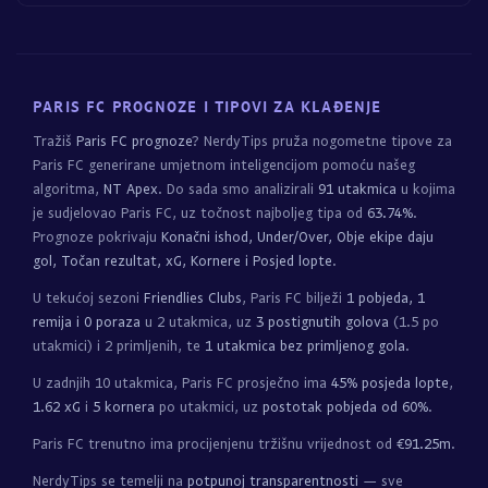
PARIS FC PROGNOZE I TIPOVI ZA KLAĐENJE
Tražiš
Paris FC prognoze
? NerdyTips pruža nogometne tipove za
Paris FC generirane umjetnom inteligencijom pomoću našeg
algoritma,
NT Apex
. Do sada smo analizirali
91 utakmica
u kojima
je sudjelovao Paris FC, uz točnost najboljeg tipa od
63.74%
.
Prognoze pokrivaju
Konačni ishod, Under/Over, Obje ekipe daju
gol, Točan rezultat, xG, Kornere i Posjed lopte
.
U tekućoj sezoni
Friendlies Clubs
, Paris FC bilježi
1 pobjeda, 1
remija i 0 poraza
u 2 utakmica, uz
3 postignutih golova
(1.5 po
utakmici) i 2 primljenih, te
1 utakmica bez primljenog gola
.
U zadnjih 10 utakmica, Paris FC prosječno ima
45% posjeda lopte
,
1.62 xG
i
5 kornera
po utakmici, uz
postotak pobjeda od 60%
.
Paris FC trenutno ima procijenjenu tržišnu vrijednost od
€91.25m
.
NerdyTips se temelji na
potpunoj transparentnosti
— sve