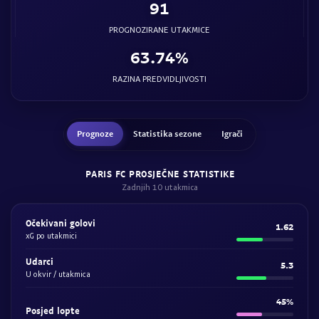
91
PROGNOZIRANE UTAKMICE
63.74%
RAZINA PREDVIDLJIVOSTI
Prognoze
Statistika sezone
Igrači
PARIS FC PROSJEČNE STATISTIKE
Zadnjih 10 utakmica
Očekivani golovi
1.62
xG po utakmici
Udarci
5.3
U okvir / utakmica
45%
Posjed lopte