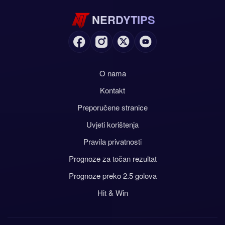
NERDYTIPS
O nama
Kontakt
Preporučene stranice
Uvjeti korištenja
Pravila privatnosti
Prognoze za točan rezultat
Prognoze preko 2.5 golova
Hit & Win