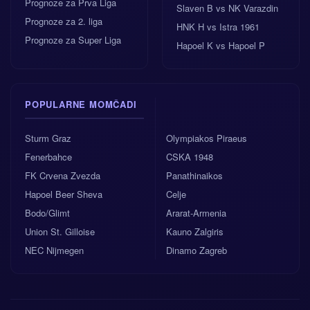
Prognoze za Prva Liga
Slaven B vs NK Varazdin
Prognoze za 2. liga
HNK H vs Istra 1961
Prognoze za Super Liga
Hapoel K vs Hapoel P
POPULARNE MOMČADI
Sturm Graz
Olympiakos Piraeus
Fenerbahce
CSKA 1948
FK Crvena Zvezda
Panathinaikos
Hapoel Beer Sheva
Celje
Bodo/Glimt
Ararat-Armenia
Union St. Gilloise
Kauno Zalgiris
NEC Nijmegen
Dinamo Zagreb