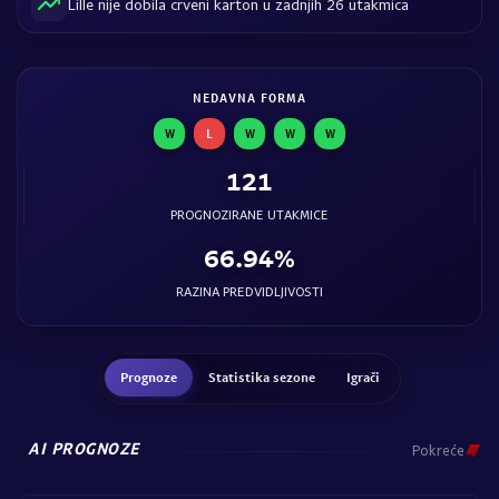
Lille nije dobila crveni karton u zadnjih 26 utakmica
NEDAVNA FORMA
W
L
W
W
W
121
PROGNOZIRANE UTAKMICE
66.94%
RAZINA PREDVIDLJIVOSTI
Prognoze
Statistika sezone
Igrači
AI PROGNOZE
Pokreće