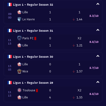
Ligue 1 - Regular Season 32
Lille
1
1
09
5.3/10
00
Le Havre
1
1.44
Ligue 1 - Regular Season 31
Paris FC
0
X2
11
8.5/10
15
Lille
1
1.21
Ligue 1 - Regular Season 30
Lille
0
1
15
5.7/10
05
Nice
0
1.57
Ligue 1 - Regular Season 29
Toulouse
0
X2
11
8.5/10
15
Lille
4
1.35