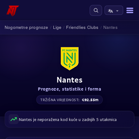
Nogometne prognoze
Lige
Friendlies Clubs
Nantes
/
/
/
Nantes
Prognoze, statistike i forma
€92.55m
TRŽIŠNA VRIJEDNOST:
Nantes je neporažena kod kuće u zadnjih 5 utakmica