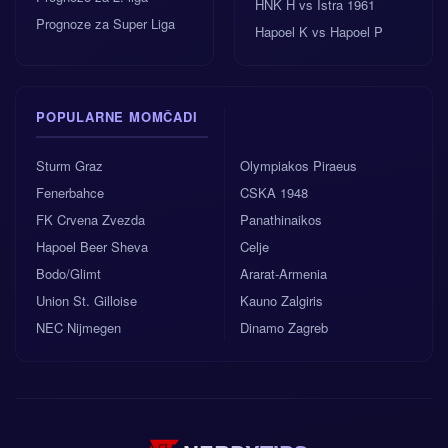
HNK H vs Istra 1961
Prognoze za Super Liga
Hapoel K vs Hapoel P
POPULARNE MOMČADI
Sturm Graz
Olympiakos Piraeus
Fenerbahce
CSKA 1948
FK Crvena Zvezda
Panathinaikos
Hapoel Beer Sheva
Celje
Bodo/Glimt
Ararat-Armenia
Union St. Gilloise
Kauno Zalgiris
NEC Nijmegen
Dinamo Zagreb