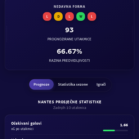
NEDAVNA FORMA
L
D
L
W
L
93
PROGNOZIRANE UTAKMICE
66.67%
RAZINA PREDVIDLJIVOSTI
Prognoze
Statistika sezone
Igrači
NANTES PROSJEČNE STATISTIKE
Zadnjih 10 utakmica
Očekivani golovi
1.66
xG po utakmici