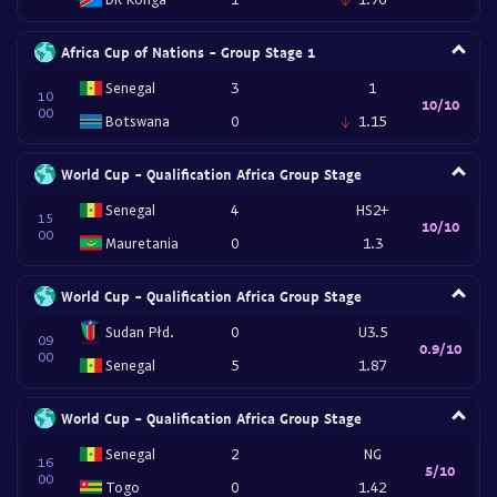
Africa Cup of Nations - Group Stage 1
Senegal
3
1
10
10/10
00
Botswana
0
1.15
World Cup - Qualification Africa Group Stage
Senegal
4
HS2+
15
10/10
00
Mauretania
0
1.3
World Cup - Qualification Africa Group Stage
Sudan Płd.
0
U3.5
09
0.9/10
00
Senegal
5
1.87
World Cup - Qualification Africa Group Stage
Senegal
2
NG
16
5/10
00
Togo
0
1.42