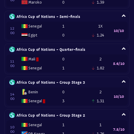
Maroko
0
1.39
Africa Cup of Nations - Semi-finals
Senegal
1
1X
12
10/10
00
Egipt
0
1.24
Africa Cup of Nations - Quarter-finals
Mali
0
2
11
5.6/10
00
Senegal
1
1.82
Africa Cup of Nations - Group Stage 3
Benin
0
2
14
10/10
00
Senegal
3
1.31
Africa Cup of Nations - Group Stage 2
Senegal
1
1
10
7.5/10
00
DR Konga
1
1.76