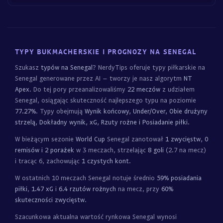
TYPY BUKMACHERSKIE I PROGNOZY NA SENEGAL
Szukasz
typów na Senegal
? NerdyTips oferuje typy piłkarskie na
Senegal generowane przez AI – tworzy je nasz algorytm
NT
Apex
. Do tej pory przeanalizowaliśmy
22 meczów
z udziałem
Senegal, osiągając skuteczność najlepszego typu na poziomie
77.27%
. Typy obejmują
Wynik końcowy, Under/Over, Obie drużyny
strzelą, Dokładny wynik, xG, Rzuty rożne i Posiadanie piłki
.
W bieżącym sezonie
World Cup
Senegal zanotował
1 zwycięstw, 0
remisów i 2 porażek
w 3 meczach, strzelając
8 goli
(2.7 na mecz)
i tracąc 6, zachowując
1 czystych kont
.
W ostatnich 10 meczach Senegal notuje średnio
59% posiadania
piłki
,
1.47 xG
i
6.4 rzutów rożnych
na mecz, przy
60%
skuteczności zwycięstw
.
Szacunkowa aktualna wartość rynkowa Senegal wynosi