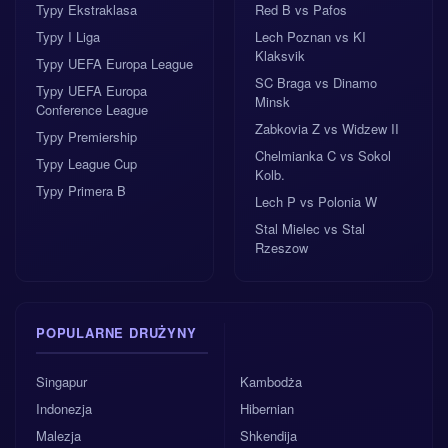
Typy Ekstraklasa
Red B vs Pafos
Typy I Liga
Lech Poznan vs KI
Klaksvik
Typy UEFA Europa League
SC Braga vs Dinamo
Typy UEFA Europa
Minsk
Conference League
Zabkovia Z vs Widzew II
Typy Premiership
Chelmianka C vs Sokol
Typy League Cup
Kolb.
Typy Primera B
Lech P vs Polonia W
Stal Mielec vs Stal
Rzeszow
POPULARNE DRUŻYNY
Singapur
Kambodża
Indonezja
Hibernian
Malezja
Shkendija