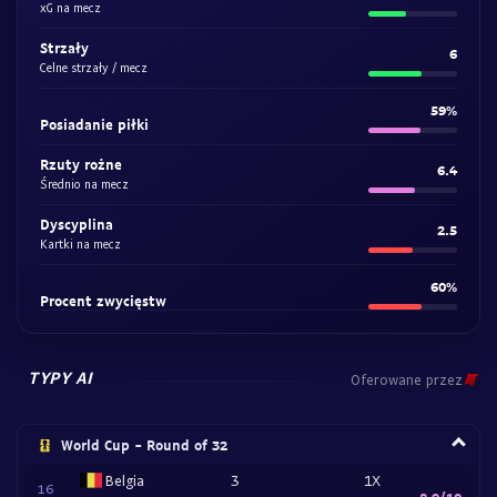
xG na mecz
Strzały
6
Celne strzały / mecz
59%
Posiadanie piłki
Rzuty rożne
6.4
Średnio na mecz
Dyscyplina
2.5
Kartki na mecz
60%
Procent zwycięstw
TYPY AI
Oferowane przez
World Cup - Round of 32
Belgia
3
1X
16
8.9/10