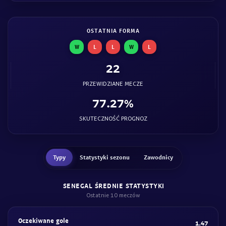
OSTATNIA FORMA
W
L
L
W
L
22
PRZEWIDZIANE MECZE
77.27%
SKUTECZNOŚĆ PROGNOZ
Typy
Statystyki sezonu
Zawodnicy
SENEGAL ŚREDNIE STATYSTYKI
Ostatnie 10 meczów
Oczekiwane gole
1.47