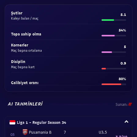
Şutlar
5.1
Kaleyi bulan / maç
54%
Topa sahip olma
Kornerler
5
Maç başına ortalama
Disiplin
0.9
Maç başına kart
80%
Galibiyet oranı
AI TAHMINLERI
Sunan:
Liga 1 - Regular Season 34
Pusamania B
7
U3.5
05
3.3/10