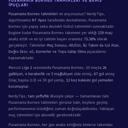
PUSAMANIA BORNEO TAHMINLERI VE BAHIS
İPUÇLARI
Pusamania Borneo tahminleri
mi arıyorsunuz? NerdyTips,
algoritmamız
NT Apex
tarafından desteklenen, Pusamania
Borneo için yapay zeka destekli futbol tahminleri sunmaktadır.
Bugüne kadar Pusamania Borneo takımının yer aldığı
139 maçı
analiz ettik ve en iyi tahmin başarı oranımız
73.38%
olarak
gerçekleşti. Tahminler
Maç Sonucu, Alt/Üst, İki Takım da Gol Atar,
Doğru Skor, xG, Kornerler ve Topa Sahip Olma
piyasalarını
kapsamaktadır.
Mevcut
Liga 1
sezonunda Pusamania Borneo, 33 maçta
24
galibiyet, 4 beraberlik ve 5 mağlubiyet
elde etmiş;
67 gol
atmış
(maç başına 2.0) ve 30 gol yemiş,
12 kez kalesini gol yemeden
korumuştur
.
NerdyTips,
tam şeffaflık
ilkesiyle çalışır — tamamlanan tüm
Pusamania Borneo tahminleri görünür kalır, böylece geçmiş
performansımızı istediğiniz zaman doğrulayabilirsiniz. Yaklaşan
maç tahminleri için abonelik gerekmektedir.
Pusamania Borneo, her gün analiz ettiğimiz binlerce takımdan