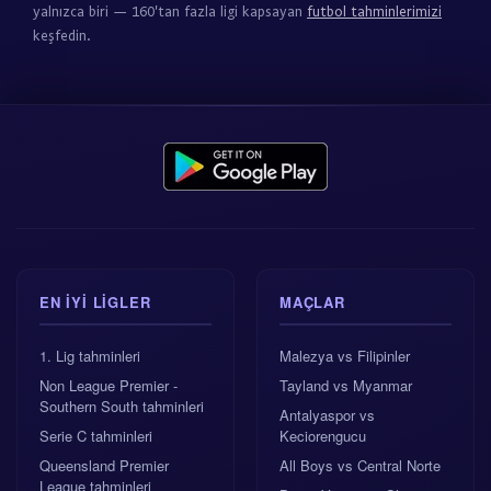
yalnızca biri — 160'tan fazla ligi kapsayan
futbol tahminlerimizi
keşfedin.
EN IYI LIGLER
MAÇLAR
1. Lig tahminleri
Malezya vs Filipinler
Non League Premier -
Tayland vs Myanmar
Southern South tahminleri
Antalyaspor vs
Serie C tahminleri
Keciorengucu
Queensland Premier
All Boys vs Central Norte
League tahminleri