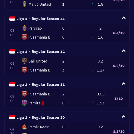
00
Malut United
1
1.8
Liga 1 - Regular Season 33
Persijap
0
2
08
8.3/10
00
Pusamania B
0
1.6
Liga 1 - Regular Season 32
Bali United
2
X2
08
6.4/10
00
Pusamania B
3
1.27
Liga 1 - Regular Season 31
Pusamania B
2
U3.5
08
3/10
00
Persita
0
1.53
Liga 1 - Regular Season 30
Persik Kediri
0
X2
04
8.5/10
30