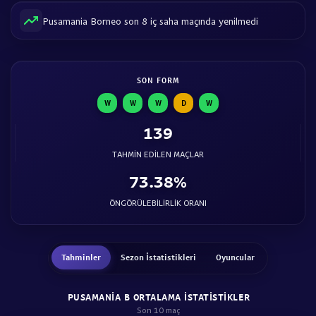
Pusamania Borneo son 8 iç saha maçında yenilmedi
SON FORM
W
W
W
D
W
139
TAHMIN EDILEN MAÇLAR
73.38%
ÖNGÖRÜLEBILIRLIK ORANI
Tahminler
Sezon İstatistikleri
Oyuncular
PUSAMANIA B ORTALAMA ISTATISTIKLER
Son 10 maç