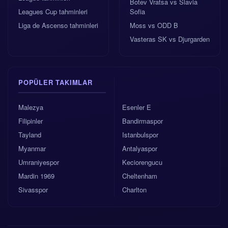
Botev Vratsa vs Slavia
Leagues Cup tahminleri
Sofia
Liga de Ascenso tahminleri
Moss vs ODD B
Vasteras SK vs Djurgarden
POPÜLER TAKIMLAR
Malezya
Esenler E
Filipinler
Bandirmaspor
Tayland
Istanbulspor
Myanmar
Antalyaspor
Umraniyespor
Keciorengucu
Mardin 1969
Cheltenham
Sivasspor
Charlton