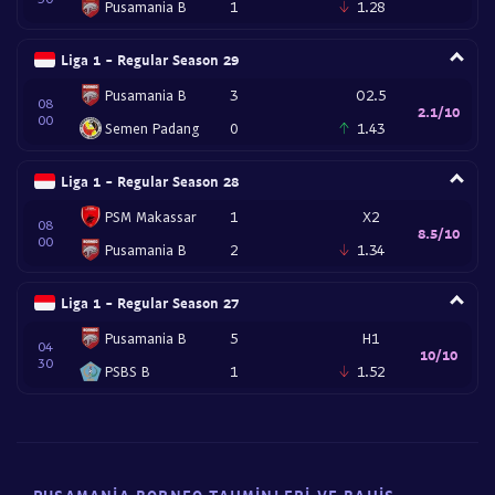
Pusamania B
1
1.28
Liga 1 - Regular Season 29
Pusamania B
3
O2.5
08
2.1/10
00
Semen Padang
0
1.43
Liga 1 - Regular Season 28
PSM Makassar
1
X2
08
8.5/10
00
Pusamania B
2
1.34
Liga 1 - Regular Season 27
Pusamania B
5
H1
04
10/10
30
PSBS B
1
1.52