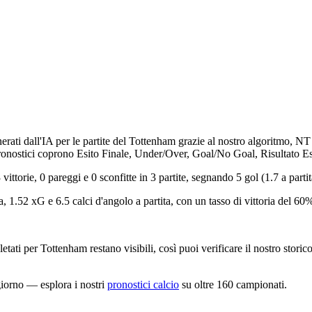
erati dall'IA per le partite del Tottenham grazie al nostro algoritmo,
NT
pronostici coprono
Esito Finale, Under/Over, Goal/No Goal, Risultato Es
 vittorie, 0 pareggi e 0 sconfitte
in 3 partite, segnando
5 gol
(1.7 a parti
a
,
1.52 xG
e
6.5 calci d'angolo
a partita, con un
tasso di vittoria del 60
etati per Tottenham restano visibili, così puoi verificare il nostro stori
giorno — esplora i nostri
pronostici calcio
su oltre 160 campionati.