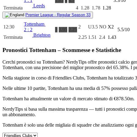
1
:
1
1.83
4
4.7
3.3/10
Leeds
Terminata
4
1.28
1.78
1.28
Premier League - Regular Season 33
Tottenham
12:30
2
U3.5
NO
X2
2
:
2
3
3.95
2.25
5.5/10
Brighton
Terminata
2.25
1.51
2.4
1.43
Pronostici Tottenham – Scommesse e Statistiche
Cerchi
pronostici su Tottenham
? NerdyTips offre pronostici calcio gen
Tottenham, con una precisione del miglior pronostico del
65.38%
. I 
Nella stagione in corso di
Friendlies Clubs
, Tottenham ha totalizzato
3
Nelle ultime 10 partite, Tottenham ha una media di
57% possesso pall
Tottenham ha attualmente un valore di mercato stimato di
€878.50m
.
NerdyTips si basa sulla
massima trasparenza
— tutti i pronostici compl
un abbonamento.
Tottenham è solo una delle migliaia di squadre che analizziamo ogni 