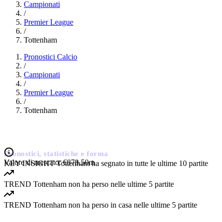
Campionati
/
Premier League
Conference League
/
Tottenham
Pronostici Calcio
/
Europei 2028
Campionati
/
Premier League
/
Tottenham
Mondiali 2026
Tottenham
Tutte le leghe
Pronostici, statistiche e forma
Valore di mercato:
€878.50m
KEY INSIGHT
Tottenham ha segnato in tutte le ultime 10 partite
TREND
Tottenham non ha perso nelle ultime 5 partite
TREND
Tottenham non ha perso in casa nelle ultime 5 partite