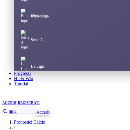
Bundesliga
Serie A
La Liga
Progressi
Hit & Win
Tutorial
Champions League
ACCEDI
REGISTRATI
⌘K
Accedi
Europa League
Pronostici Calcio
/