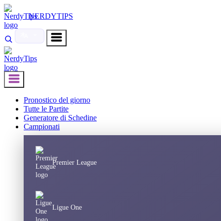
NERDYTIPS
Pronostico del giorno
Tutte le Partite
Generatore di Schedine
Campionati
Premier League
Ligue One