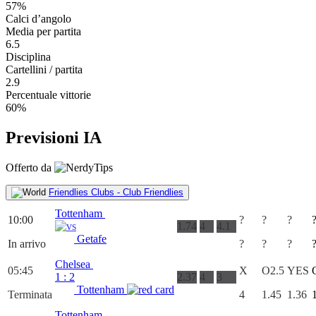
57%
Calci d’angolo
Media per partita
6.5
Disciplina
Cartellini / partita
2.9
Percentuale vittorie
60%
Previsioni IA
Offerto da
Friendlies Clubs - Club Friendlies
Tottenham
10:00
?
?
?
1.74
4
4.1
Getafe
In arrivo
?
?
?
Chelsea
05:45
X
O2.5
YES
1
:
2
2.37
4
3
Tottenham
Terminata
4
1.45
1.36
Tottenham