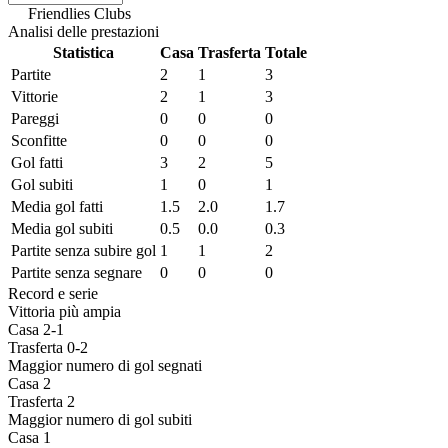
Friendlies Clubs
World • Stagione 2026
Analisi delle prestazioni
Statistica
Casa
Trasferta
Totale
Partite
2
1
3
Vittorie
2
1
3
Pareggi
0
0
0
Sconfitte
0
0
0
Gol fatti
3
2
5
Gol subiti
1
0
1
Media gol fatti
1.5
2.0
1.7
Media gol subiti
0.5
0.0
0.3
Partite senza subire gol
1
1
2
Partite senza segnare
0
0
0
Record e serie
Vittoria più ampia
Casa
2-1
Trasferta
0-2
Maggior numero di gol segnati
Casa
2
Trasferta
2
Maggior numero di gol subiti
Casa
1