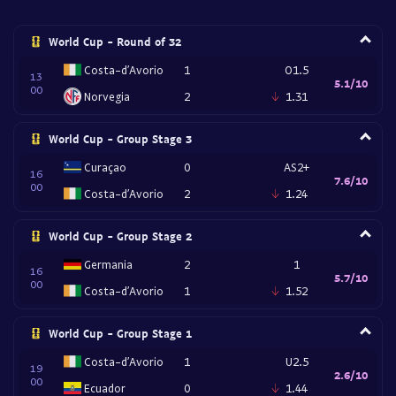
World Cup - Round of 32
Costa-d’Avorio
1
O1.5
13
5.1/10
00
Norvegia
2
1.31
World Cup - Group Stage 3
Curaçao
0
AS2+
16
7.6/10
00
Costa-d’Avorio
2
1.24
World Cup - Group Stage 2
Germania
2
1
16
5.7/10
00
Costa-d’Avorio
1
1.52
World Cup - Group Stage 1
Costa-d’Avorio
1
U2.5
19
2.6/10
00
Ecuador
0
1.44