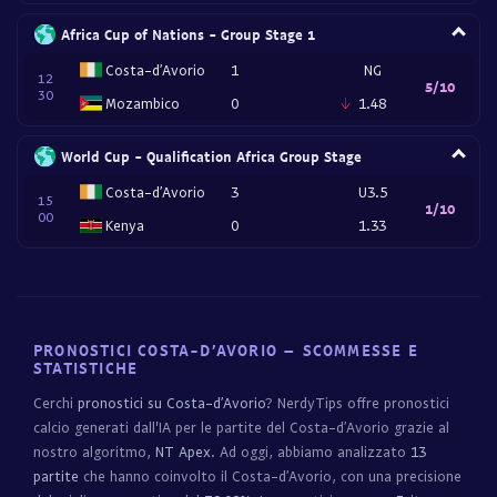
Africa Cup of Nations - Group Stage 1
Costa-d’Avorio
1
NG
12
5/10
30
Mozambico
0
1.48
World Cup - Qualification Africa Group Stage
Costa-d’Avorio
3
U3.5
15
1/10
00
Kenya
0
1.33
PRONOSTICI COSTA-D’AVORIO – SCOMMESSE E
STATISTICHE
Cerchi
pronostici su Costa-d’Avorio
? NerdyTips offre pronostici
calcio generati dall'IA per le partite del Costa-d’Avorio grazie al
nostro algoritmo,
NT Apex
. Ad oggi, abbiamo analizzato
13
partite
che hanno coinvolto il Costa-d’Avorio, con una precisione