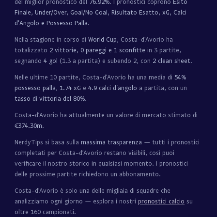
del miglior pronostico del
76.92%
. I pronostici coprono
Esito
Finale, Under/Over, Goal/No Goal, Risultato Esatto, xG, Calci
d'Angolo e Possesso Palla
.
Nella stagione in corso di
World Cup
, Costa-d’Avorio ha
totalizzato
2 vittorie, 0 pareggi e 1 sconfitte
in 3 partite,
segnando
4 gol
(1.3 a partita) e subendo 2, con
2 clean sheet
.
Nelle ultime 10 partite, Costa-d’Avorio ha una media di
54%
possesso palla
,
1.74 xG
e
4.9 calci d'angolo
a partita, con un
tasso di vittoria del 80%
.
Costa-d’Avorio ha attualmente un valore di mercato stimato di
€374.30m
.
NerdyTips si basa sulla
massima trasparenza
— tutti i pronostici
completati per Costa-d’Avorio restano visibili, così puoi
verificare il nostro storico in qualsiasi momento. I pronostici
delle prossime partite richiedono un abbonamento.
Costa-d’Avorio è solo una delle migliaia di squadre che
analizziamo ogni giorno — esplora i nostri
pronostici calcio
su
oltre 160 campionati.