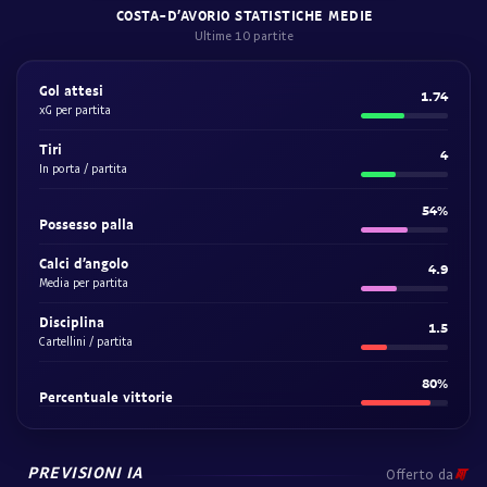
COSTA-D’AVORIO STATISTICHE MEDIE
Ultime 10 partite
Gol attesi
1.74
xG per partita
Tiri
4
In porta / partita
54%
Possesso palla
Calci d’angolo
4.9
Media per partita
Disciplina
1.5
Cartellini / partita
80%
Percentuale vittorie
PREVISIONI IA
Offerto da