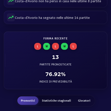
Costa-d’Avorio non ha perso in casa nelle ultime 8 partite
Costa-d’Avorio ha segnato nelle ultime 14 partite
FORMA RECENTE
L
W
L
W
L
13
PARTITE PRONOSTICATE
76.92%
INDICE DI PREVEDIBILITÀ
Pronostici
Statistiche stagionali
Giocatori