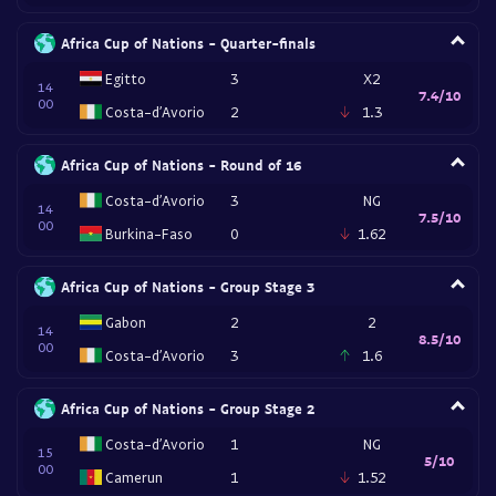
Africa Cup of Nations - Quarter-finals
Egitto
3
X2
14
7.4/10
00
Costa-d’Avorio
2
1.3
Africa Cup of Nations - Round of 16
Costa-d’Avorio
3
NG
14
7.5/10
00
Burkina-Faso
0
1.62
Africa Cup of Nations - Group Stage 3
Gabon
2
2
14
8.5/10
00
Costa-d’Avorio
3
1.6
Africa Cup of Nations - Group Stage 2
Costa-d’Avorio
1
NG
15
5/10
00
Camerun
1
1.52